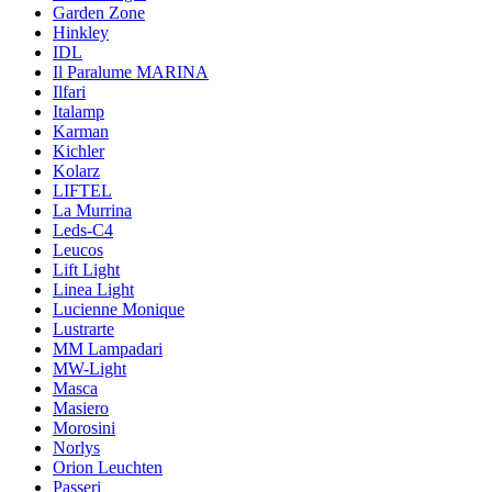
Garden Zone
Hinkley
IDL
Il Paralume MARINA
Ilfari
Italamp
Karman
Kichler
Kolarz
LIFTEL
La Murrina
Leds-C4
Leucos
Lift Light
Linea Light
Lucienne Monique
Lustrarte
MM Lampadari
MW-Light
Masca
Masiero
Morosini
Norlys
Orion Leuchten
Passeri