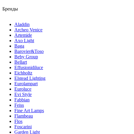
Бренды
Aladdin
Archeo Venice
Artemide
Axo Light
Baga
Barovier&Toso
Beby Group
Bellart
Effusionidiluce
Eichholtz
Elstead Lighting
Eurolampart
Euroluce
Evi Style
Fabbian
Feiss
Fine Art Lamps
Flambeau
Flos
Foscarini
Garden Light