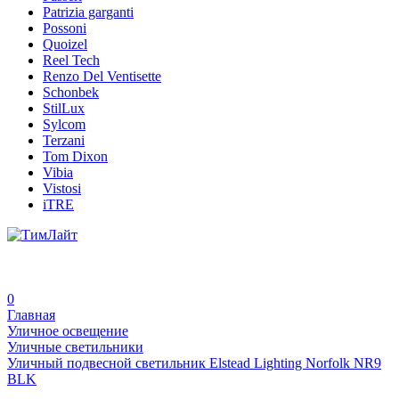
Patrizia garganti
Possoni
Quoizel
Reel Tech
Renzo Del Ventisette
Schonbek
StilLux
Sylcom
Terzani
Tom Dixon
Vibia
Vistosi
iTRE
0
Главная
Уличное освещение
Уличные светильники
Уличный подвесной светильник Elstead Lighting Norfolk NR9
BLK