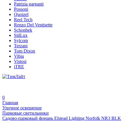
Patrizia garganti
Possoni
Quoizel
Reel Tech
Renzo Del Ventisette
Schonbek
StilLux
Sylcom
Terzani
Tom Dixon
Vibia
Vistosi
iTRE
0
Главная
Уличное освещение
Парковые светильники
Садово-парковый фонарь Elstead Lighting Norfolk NR3 BLK