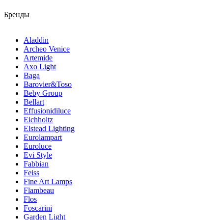
Бренды
Aladdin
Archeo Venice
Artemide
Axo Light
Baga
Barovier&Toso
Beby Group
Bellart
Effusionidiluce
Eichholtz
Elstead Lighting
Eurolampart
Euroluce
Evi Style
Fabbian
Feiss
Fine Art Lamps
Flambeau
Flos
Foscarini
Garden Light