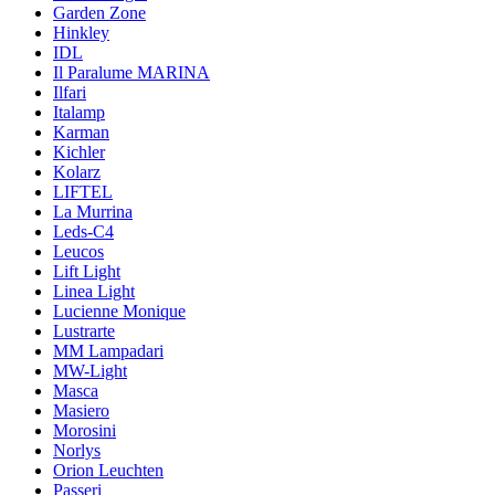
Garden Zone
Hinkley
IDL
Il Paralume MARINA
Ilfari
Italamp
Karman
Kichler
Kolarz
LIFTEL
La Murrina
Leds-C4
Leucos
Lift Light
Linea Light
Lucienne Monique
Lustrarte
MM Lampadari
MW-Light
Masca
Masiero
Morosini
Norlys
Orion Leuchten
Passeri