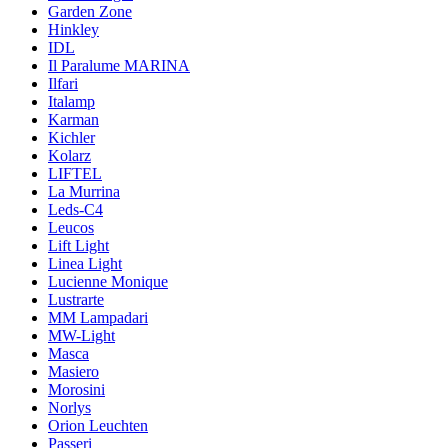
Garden Zone
Hinkley
IDL
Il Paralume MARINA
Ilfari
Italamp
Karman
Kichler
Kolarz
LIFTEL
La Murrina
Leds-C4
Leucos
Lift Light
Linea Light
Lucienne Monique
Lustrarte
MM Lampadari
MW-Light
Masca
Masiero
Morosini
Norlys
Orion Leuchten
Passeri