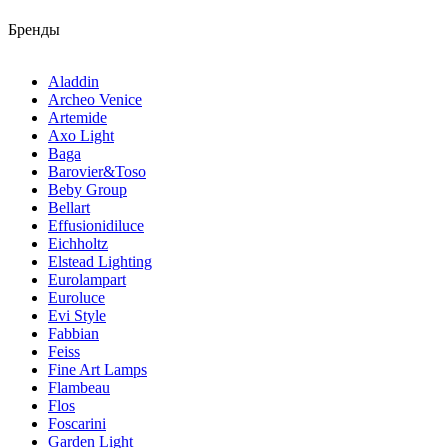
Бренды
Aladdin
Archeo Venice
Artemide
Axo Light
Baga
Barovier&Toso
Beby Group
Bellart
Effusionidiluce
Eichholtz
Elstead Lighting
Eurolampart
Euroluce
Evi Style
Fabbian
Feiss
Fine Art Lamps
Flambeau
Flos
Foscarini
Garden Light