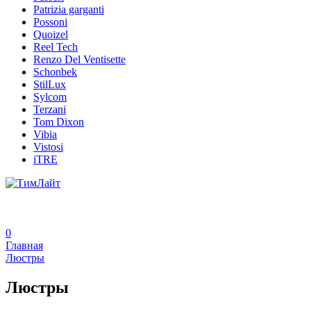
Patrizia garganti
Possoni
Quoizel
Reel Tech
Renzo Del Ventisette
Schonbek
StilLux
Sylcom
Terzani
Tom Dixon
Vibia
Vistosi
iTRE
0
Главная
Люстры
Люстры