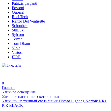
Patrizia garganti
Possoni
Quoizel
Reel Tech
Renzo Del Ventisette
Schonbek
StilLux
Sylcom
Terzani
Tom Dixon
Vibia
Vistosi
iTRE
0
Главная
Уличное освещение
Уличные настенные светильники
Уличный настенный светильник Elstead Lighting Norfolk NR1
PIR BLACK