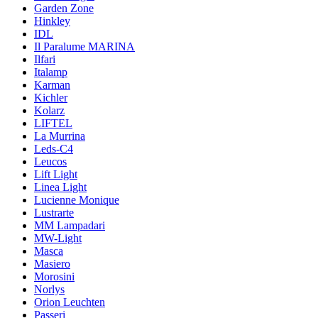
Garden Zone
Hinkley
IDL
Il Paralume MARINA
Ilfari
Italamp
Karman
Kichler
Kolarz
LIFTEL
La Murrina
Leds-C4
Leucos
Lift Light
Linea Light
Lucienne Monique
Lustrarte
MM Lampadari
MW-Light
Masca
Masiero
Morosini
Norlys
Orion Leuchten
Passeri