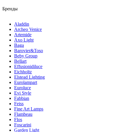
Бренды
Aladdin
Archeo Venice
Artemide
Axo Light
Baga
Barovier&Toso
Beby Group
Bellart
Effusionidiluce
Eichholtz
Elstead Lighting
Eurolampart
Euroluce
Evi Style
Fabbian
Feiss
Fine Art Lamps
Flambeau
Flos
Foscarini
Garden Light