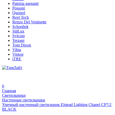
Patrizia garganti
Possoni
Quoizel
Reel Tech
Renzo Del Ventisette
Schonbek
StilLux
Sylcom
Terzani
Tom Dixon
Vibia
Vistosi
iTRE
0
Главная
Светильники
Настенные светильники
Уличный настенный светильник Elstead Lighting Chapel CP7/2
BLACK