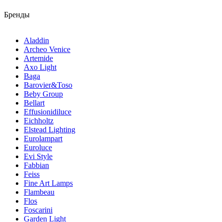
Бренды
Aladdin
Archeo Venice
Artemide
Axo Light
Baga
Barovier&Toso
Beby Group
Bellart
Effusionidiluce
Eichholtz
Elstead Lighting
Eurolampart
Euroluce
Evi Style
Fabbian
Feiss
Fine Art Lamps
Flambeau
Flos
Foscarini
Garden Light