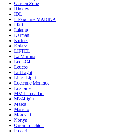
Garden Zone
Hinkley
IDL
Il Paralume MARINA
Ilfari
Italamp
Karman
Kichler
Kolarz
LIFTEL
La Murrina
Leds-C4
Leucos
Lift Light
Linea Light
Lucienne Monique
Lustrarte
MM Lampadari
MW-Light
Masca
Masiero
Morosini
Norlys
Orion Leuchten
Passeri