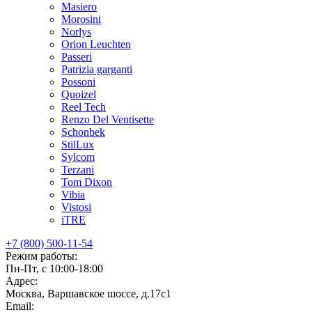
Masiero
Morosini
Norlys
Orion Leuchten
Passeri
Patrizia garganti
Possoni
Quoizel
Reel Tech
Renzo Del Ventisette
Schonbek
StilLux
Sylcom
Terzani
Tom Dixon
Vibia
Vistosi
iTRE
+7 (800) 500-11-54
Режим работы:
Пн-Пт, с 10:00-18:00
Адрес:
Москва, Варшавское шоссе, д.17c1
Email: