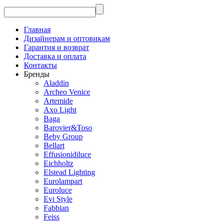
Главная
Дизайнерам и оптовикам
Гарантия и возврат
Доставка и оплата
Контакты
Бренды
Aladdin
Archeo Venice
Artemide
Axo Light
Baga
Barovier&Toso
Beby Group
Bellart
Effusionidiluce
Eichholtz
Elstead Lighting
Eurolampart
Euroluce
Evi Style
Fabbian
Feiss