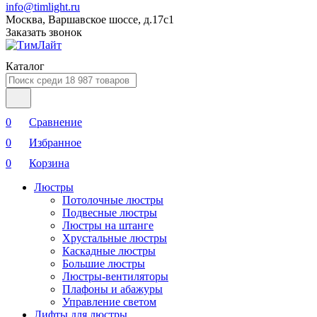
info@timlight.ru
Москва, Варшавское шоссе, д.17c1
Заказать звонок
Каталог
0
Сравнение
0
Избранное
0
Корзина
Люстры
Потолочные люстры
Подвесные люстры
Люстры на штанге
Хрустальные люстры
Каскадные люстры
Большие люстры
Люстры-вентиляторы
Плафоны и абажуры
Управление светом
Лифты для люстры