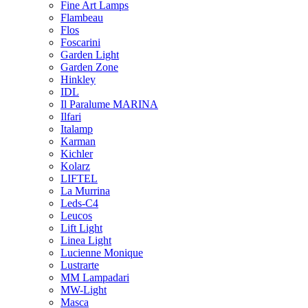
Fine Art Lamps
Flambeau
Flos
Foscarini
Garden Light
Garden Zone
Hinkley
IDL
Il Paralume MARINA
Ilfari
Italamp
Karman
Kichler
Kolarz
LIFTEL
La Murrina
Leds-C4
Leucos
Lift Light
Linea Light
Lucienne Monique
Lustrarte
MM Lampadari
MW-Light
Masca