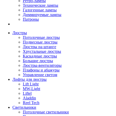
Ретро-лампы
Технические лампы
Галогенные лампы
Диммируемые лампы
Патроны
Люстры
Потолочные люстры
Подвесные люстры
Люстры на штанге
Хрустальные люстры
Каскадные люстры
Большие люстры
Люстры-вентиляторы
Плафоны и абажуры
Управление светом
Лифты для люстры
Lift Light
MW-Light
Liftel
Aladdin
Reel Tech
Светильники
Потолочные светильники