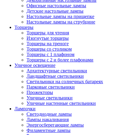
Декоративные настольные лампы
Офисные настольные лампы
Детские настольные лампы
Настольные лампы на прищепке
Настольные лампы на струбцине
Торшеры
Торшеры для чтения
Изогнутые торшеры
Торшеры на треноге
Торшеры со столиком
Торшеры с 1 плафоном
Торшеры с 2 и более плафонами
Уличное освещение
Архитектурные светильники
Ландшафтные светильники
Светильники на солнечных батареях
Парковые светильники
Прожекторы
Уличные светильники
Уличные настенные светильники
Лампочки
Светодиодные лампы
Лампы накаливания
Энергосберегающие лампы
Филаментные лампы