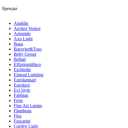
Бренды
Aladdin
Archeo Venice
Artemide
Axo Light
Baga
Barovier&Toso
Beby Group
Bellart
Effusionidiluce
Eichholtz
Elstead Lighting
Eurolampart
Euroluce
Evi Style
Fabbian
Feiss
Fine Art Lamps
Flambeau
Flos
Foscarini
Garden Light