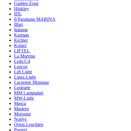
Garden Zone
Hinkley
IDL
Il Paralume MARINA
Ilfari
Italamp
Karman
Kichler
Kolarz
LIFTEL
La Murrina
Leds-C4
Leucos
Lift Light
Linea Light
Lucienne Monique
Lustrarte
MM Lampadari
MW-Light
Masca
Masiero
Morosini
Norlys
Orion Leuchten
Passeri