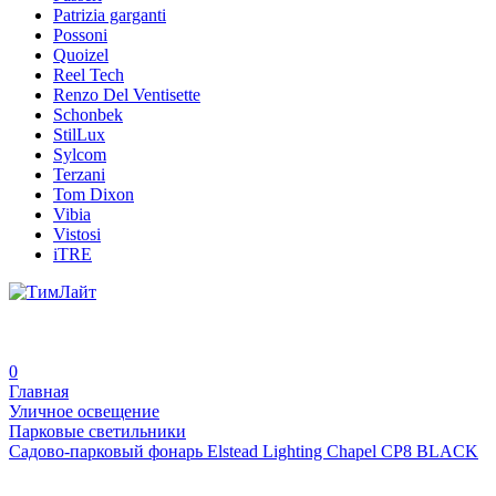
Patrizia garganti
Possoni
Quoizel
Reel Tech
Renzo Del Ventisette
Schonbek
StilLux
Sylcom
Terzani
Tom Dixon
Vibia
Vistosi
iTRE
0
Главная
Уличное освещение
Парковые светильники
Садово-парковый фонарь Elstead Lighting Chapel CP8 BLACK