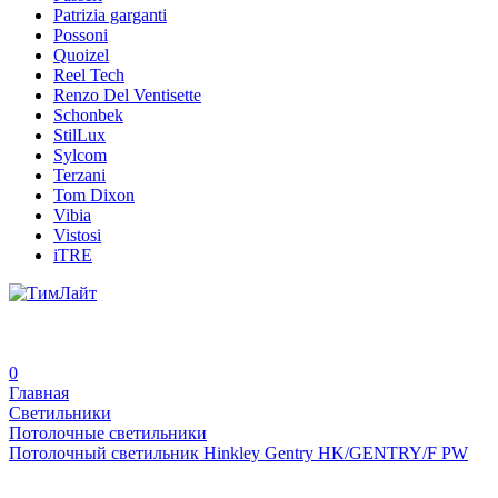
Patrizia garganti
Possoni
Quoizel
Reel Tech
Renzo Del Ventisette
Schonbek
StilLux
Sylcom
Terzani
Tom Dixon
Vibia
Vistosi
iTRE
0
Главная
Светильники
Потолочные светильники
Потолочный светильник Hinkley Gentry HK/GENTRY/F PW