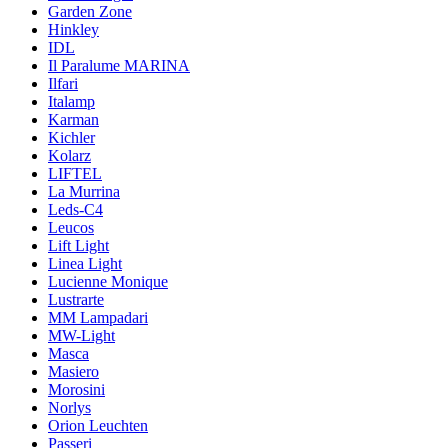
Garden Zone
Hinkley
IDL
Il Paralume MARINA
Ilfari
Italamp
Karman
Kichler
Kolarz
LIFTEL
La Murrina
Leds-C4
Leucos
Lift Light
Linea Light
Lucienne Monique
Lustrarte
MM Lampadari
MW-Light
Masca
Masiero
Morosini
Norlys
Orion Leuchten
Passeri