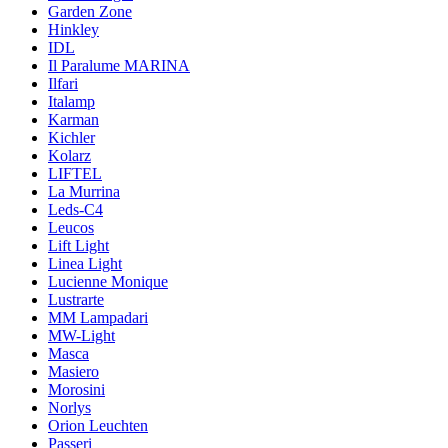
Garden Zone
Hinkley
IDL
Il Paralume MARINA
Ilfari
Italamp
Karman
Kichler
Kolarz
LIFTEL
La Murrina
Leds-C4
Leucos
Lift Light
Linea Light
Lucienne Monique
Lustrarte
MM Lampadari
MW-Light
Masca
Masiero
Morosini
Norlys
Orion Leuchten
Passeri