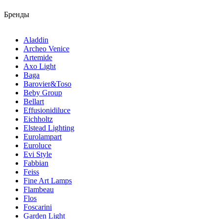
Бренды
Aladdin
Archeo Venice
Artemide
Axo Light
Baga
Barovier&Toso
Beby Group
Bellart
Effusionidiluce
Eichholtz
Elstead Lighting
Eurolampart
Euroluce
Evi Style
Fabbian
Feiss
Fine Art Lamps
Flambeau
Flos
Foscarini
Garden Light