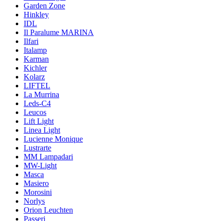
Garden Zone
Hinkley
IDL
Il Paralume MARINA
Ilfari
Italamp
Karman
Kichler
Kolarz
LIFTEL
La Murrina
Leds-C4
Leucos
Lift Light
Linea Light
Lucienne Monique
Lustrarte
MM Lampadari
MW-Light
Masca
Masiero
Morosini
Norlys
Orion Leuchten
Passeri