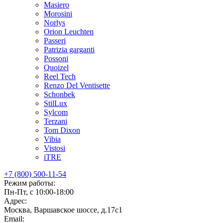
Masiero
Morosini
Norlys
Orion Leuchten
Passeri
Patrizia garganti
Possoni
Quoizel
Reel Tech
Renzo Del Ventisette
Schonbek
StilLux
Sylcom
Terzani
Tom Dixon
Vibia
Vistosi
iTRE
+7 (800) 500-11-54
Режим работы:
Пн-Пт, с 10:00-18:00
Адрес:
Москва, Варшавское шоссе, д.17c1
Email: