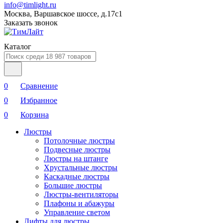
info@timlight.ru
Москва, Варшавское шоссе, д.17c1
Заказать звонок
Каталог
0
Сравнение
0
Избранное
0
Корзина
Люстры
Потолочные люстры
Подвесные люстры
Люстры на штанге
Хрустальные люстры
Каскадные люстры
Большие люстры
Люстры-вентиляторы
Плафоны и абажуры
Управление светом
Лифты для люстры