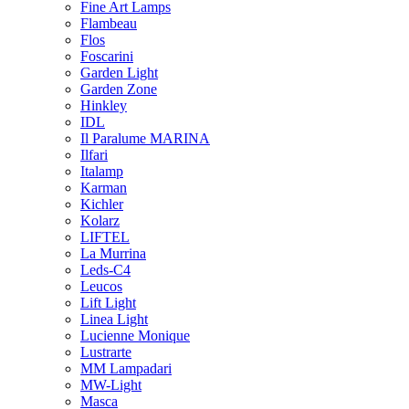
Fine Art Lamps
Flambeau
Flos
Foscarini
Garden Light
Garden Zone
Hinkley
IDL
Il Paralume MARINA
Ilfari
Italamp
Karman
Kichler
Kolarz
LIFTEL
La Murrina
Leds-C4
Leucos
Lift Light
Linea Light
Lucienne Monique
Lustrarte
MM Lampadari
MW-Light
Masca