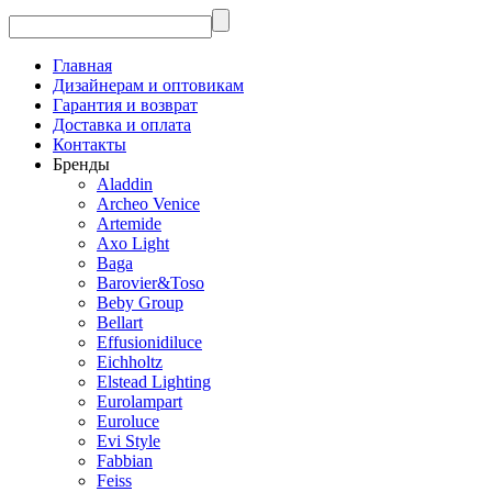
Главная
Дизайнерам и оптовикам
Гарантия и возврат
Доставка и оплата
Контакты
Бренды
Aladdin
Archeo Venice
Artemide
Axo Light
Baga
Barovier&Toso
Beby Group
Bellart
Effusionidiluce
Eichholtz
Elstead Lighting
Eurolampart
Euroluce
Evi Style
Fabbian
Feiss