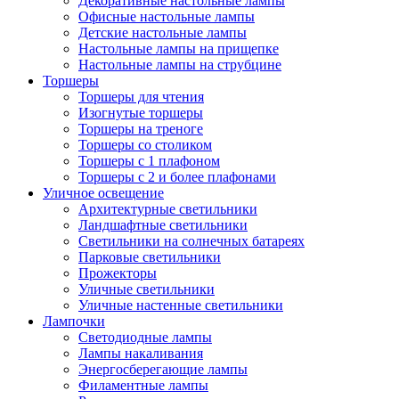
Декоративные настольные лампы
Офисные настольные лампы
Детские настольные лампы
Настольные лампы на прищепке
Настольные лампы на струбцине
Торшеры
Торшеры для чтения
Изогнутые торшеры
Торшеры на треноге
Торшеры со столиком
Торшеры с 1 плафоном
Торшеры с 2 и более плафонами
Уличное освещение
Архитектурные светильники
Ландшафтные светильники
Светильники на солнечных батареях
Парковые светильники
Прожекторы
Уличные светильники
Уличные настенные светильники
Лампочки
Светодиодные лампы
Лампы накаливания
Энергосберегающие лампы
Филаментные лампы