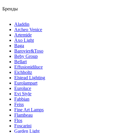
Бренды
Aladdin
Archeo Venice
Artemide
Axo Light
Baga
Barovier&Toso
Beby Group
Bellart
Effusionidiluce
Eichholtz
Elstead Lighting
Eurolampart
Euroluce
Evi Style
Fabbian
Feiss
Fine Art Lamps
Flambeau
Flos
Foscarini
Garden Light