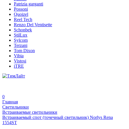
Patrizia garganti
Possoni
Quoizel
Reel Tech
Renzo Del Ventisette
Schonbek
StilLux
Sylcom
Terzani
Tom Dixon
Vibia
Vistosi
iTRE
0
Главная
Светильники
Встраиваемые светильники
Встраиваемый спот (точечный светильник) Norlys Rena
1554ST