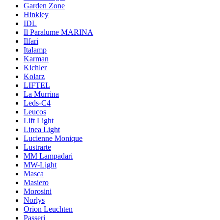
Garden Zone
Hinkley
IDL
Il Paralume MARINA
Ilfari
Italamp
Karman
Kichler
Kolarz
LIFTEL
La Murrina
Leds-C4
Leucos
Lift Light
Linea Light
Lucienne Monique
Lustrarte
MM Lampadari
MW-Light
Masca
Masiero
Morosini
Norlys
Orion Leuchten
Passeri