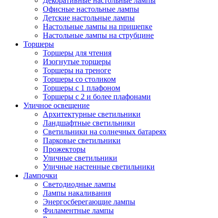
Декоративные настольные лампы
Офисные настольные лампы
Детские настольные лампы
Настольные лампы на прищепке
Настольные лампы на струбцине
Торшеры
Торшеры для чтения
Изогнутые торшеры
Торшеры на треноге
Торшеры со столиком
Торшеры с 1 плафоном
Торшеры с 2 и более плафонами
Уличное освещение
Архитектурные светильники
Ландшафтные светильники
Светильники на солнечных батареях
Парковые светильники
Прожекторы
Уличные светильники
Уличные настенные светильники
Лампочки
Светодиодные лампы
Лампы накаливания
Энергосберегающие лампы
Филаментные лампы