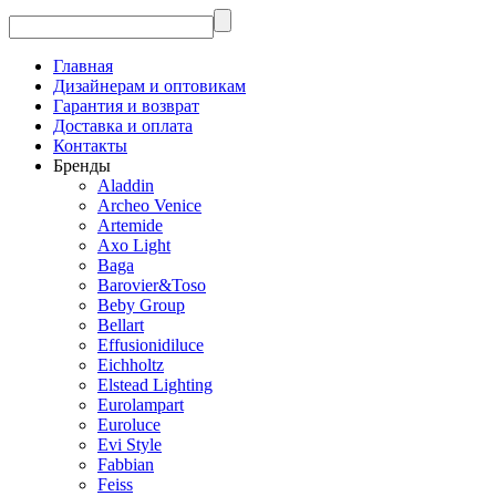
Главная
Дизайнерам и оптовикам
Гарантия и возврат
Доставка и оплата
Контакты
Бренды
Aladdin
Archeo Venice
Artemide
Axo Light
Baga
Barovier&Toso
Beby Group
Bellart
Effusionidiluce
Eichholtz
Elstead Lighting
Eurolampart
Euroluce
Evi Style
Fabbian
Feiss