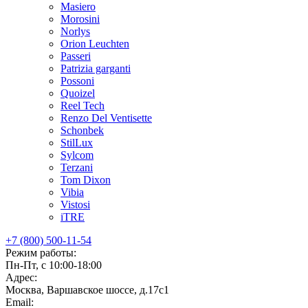
Masiero
Morosini
Norlys
Orion Leuchten
Passeri
Patrizia garganti
Possoni
Quoizel
Reel Tech
Renzo Del Ventisette
Schonbek
StilLux
Sylcom
Terzani
Tom Dixon
Vibia
Vistosi
iTRE
+7 (800) 500-11-54
Режим работы:
Пн-Пт, с 10:00-18:00
Адрес:
Москва, Варшавское шоссе, д.17c1
Email: