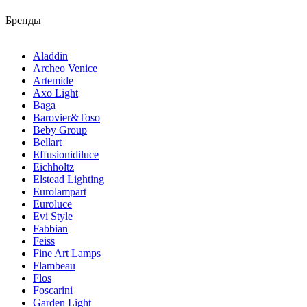
Бренды
Aladdin
Archeo Venice
Artemide
Axo Light
Baga
Barovier&Toso
Beby Group
Bellart
Effusionidiluce
Eichholtz
Elstead Lighting
Eurolampart
Euroluce
Evi Style
Fabbian
Feiss
Fine Art Lamps
Flambeau
Flos
Foscarini
Garden Light