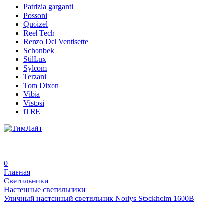
Patrizia garganti
Possoni
Quoizel
Reel Tech
Renzo Del Ventisette
Schonbek
StilLux
Sylcom
Terzani
Tom Dixon
Vibia
Vistosi
iTRE
0
Главная
Светильники
Настенные светильники
Уличный настенный светильник Norlys Stockholm 1600B