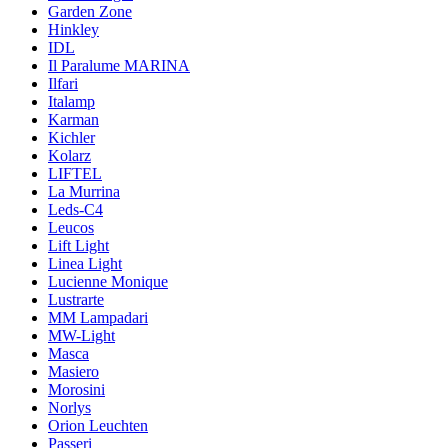
Garden Zone
Hinkley
IDL
Il Paralume MARINA
Ilfari
Italamp
Karman
Kichler
Kolarz
LIFTEL
La Murrina
Leds-C4
Leucos
Lift Light
Linea Light
Lucienne Monique
Lustrarte
MM Lampadari
MW-Light
Masca
Masiero
Morosini
Norlys
Orion Leuchten
Passeri