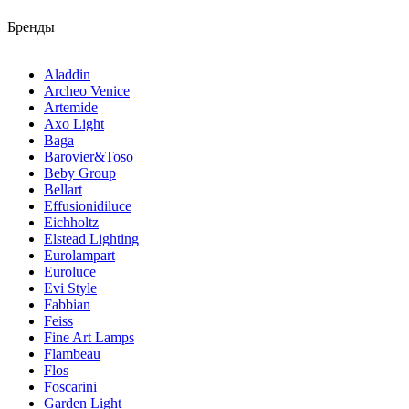
Бренды
Aladdin
Archeo Venice
Artemide
Axo Light
Baga
Barovier&Toso
Beby Group
Bellart
Effusionidiluce
Eichholtz
Elstead Lighting
Eurolampart
Euroluce
Evi Style
Fabbian
Feiss
Fine Art Lamps
Flambeau
Flos
Foscarini
Garden Light