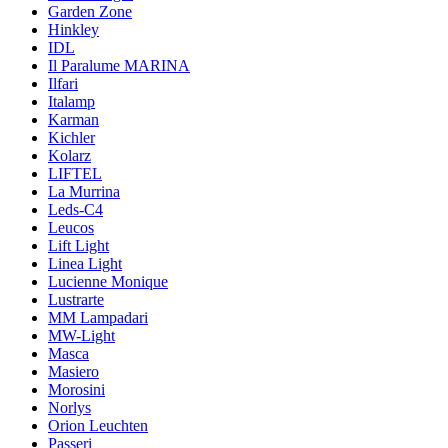
Garden Zone
Hinkley
IDL
Il Paralume MARINA
Ilfari
Italamp
Karman
Kichler
Kolarz
LIFTEL
La Murrina
Leds-C4
Leucos
Lift Light
Linea Light
Lucienne Monique
Lustrarte
MM Lampadari
MW-Light
Masca
Masiero
Morosini
Norlys
Orion Leuchten
Passeri