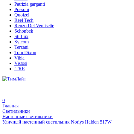
Patrizia garganti
Possoni
Quoizel
Reel Tech
Renzo Del Ventisette
Schonbek
StilLux
Sylcom
Terzani
Tom Dixon
Vibia
Vistosi
iTRE
0
Главная
Светильники
Настенные светильники
Уличный настенный светильник Norlys Halden 517W