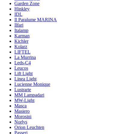
Garden Zone
Hinkley
IDL
Il Paralume MARINA
Ilfari
Italamp
Karman
Kichler
Kolarz
LIFTEL
La Murrina
Leds-C4
Leucos
Lift Light
Linea Light
Lucienne Monique
Lustrarte
MM Lampadari
MW-Light
Masca
Masiero
Morosini
Norlys
Orion Leuchten
Passeri