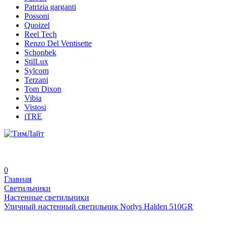
Patrizia garganti
Possoni
Quoizel
Reel Tech
Renzo Del Ventisette
Schonbek
StilLux
Sylcom
Terzani
Tom Dixon
Vibia
Vistosi
iTRE
0
Главная
Светильники
Настенные светильники
Уличный настенный светильник Norlys Halden 510GR