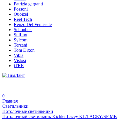
Patrizia garganti
Possoni
Quoizel
Reel Tech
Renzo Del Ventisette
Schonbek
StilLux
Sylcom
Terzani
Tom Dixon
Vibia
Vistosi
iTRE
0
Главная
Светильники
Потолочные светильники
Потолочный светильник Kichler Lacey KL/LACEY/SF MB