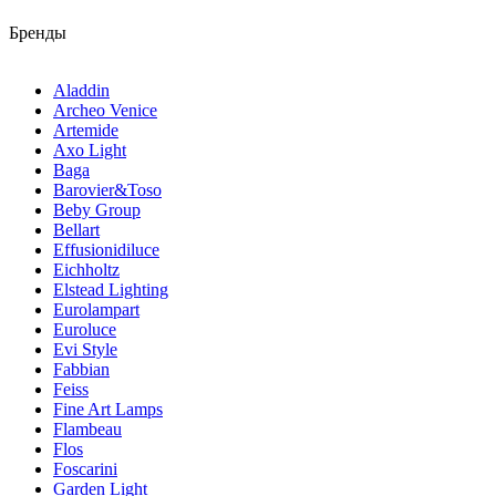
Бренды
Aladdin
Archeo Venice
Artemide
Axo Light
Baga
Barovier&Toso
Beby Group
Bellart
Effusionidiluce
Eichholtz
Elstead Lighting
Eurolampart
Euroluce
Evi Style
Fabbian
Feiss
Fine Art Lamps
Flambeau
Flos
Foscarini
Garden Light