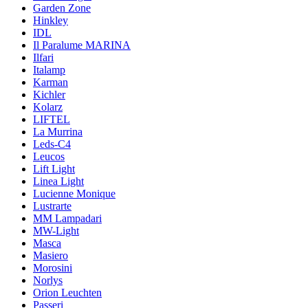
Garden Zone
Hinkley
IDL
Il Paralume MARINA
Ilfari
Italamp
Karman
Kichler
Kolarz
LIFTEL
La Murrina
Leds-C4
Leucos
Lift Light
Linea Light
Lucienne Monique
Lustrarte
MM Lampadari
MW-Light
Masca
Masiero
Morosini
Norlys
Orion Leuchten
Passeri