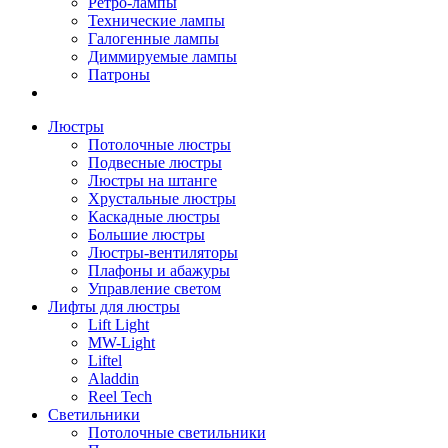
Ретро-лампы
Технические лампы
Галогенные лампы
Диммируемые лампы
Патроны
Люстры
Потолочные люстры
Подвесные люстры
Люстры на штанге
Хрустальные люстры
Каскадные люстры
Большие люстры
Люстры-вентиляторы
Плафоны и абажуры
Управление светом
Лифты для люстры
Lift Light
MW-Light
Liftel
Aladdin
Reel Tech
Светильники
Потолочные светильники