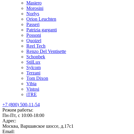
Masiero
Morosini
Norlys
Orion Leuchten
Passeri
Patrizia garganti
Possoni
Quoizel
Reel Tech
Renzo Del Ventisette
Schonbek
StilLux
Sylcom
Terzani
Tom Dixon
Vibia
Vistosi
iTRE
+7 (800) 500-11-54
Режим работы:
Пн-Пт, с 10:00-18:00
Адрес:
Москва, Варшавское шоссе, д.17c1
Email: