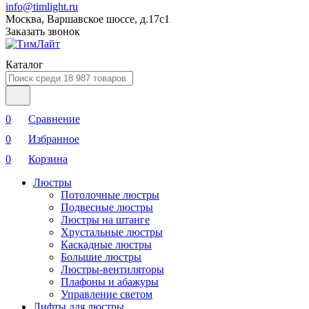
info@timlight.ru
Москва, Варшавское шоссе, д.17c1
Заказать звонок
Каталог
0
Сравнение
0
Избранное
0
Корзина
Люстры
Потолочные люстры
Подвесные люстры
Люстры на штанге
Хрустальные люстры
Каскадные люстры
Большие люстры
Люстры-вентиляторы
Плафоны и абажуры
Управление светом
Лифты для люстры