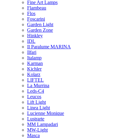
Fine Art Lamps
Flambeau
Flos
Foscarini
Garden Light
Garden Zone
Hinkley
IDL
Il Paralume MARINA
Ilfari
Italamp
Karman
Kichler
Kolarz
LIFTEL
La Murrina
Leds-C4
Leucos
Lift Light
Linea Light
Lucienne Monique
Lustrarte
MM Lampadari
MW-Light
Masca