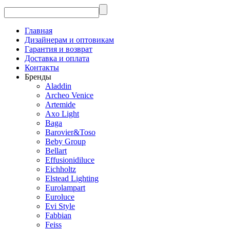
Главная
Дизайнерам и оптовикам
Гарантия и возврат
Доставка и оплата
Контакты
Бренды
Aladdin
Archeo Venice
Artemide
Axo Light
Baga
Barovier&Toso
Beby Group
Bellart
Effusionidiluce
Eichholtz
Elstead Lighting
Eurolampart
Euroluce
Evi Style
Fabbian
Feiss