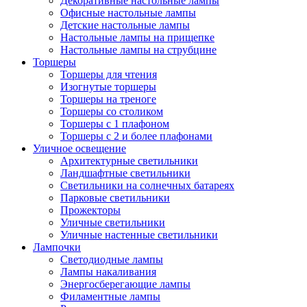
Декоративные настольные лампы
Офисные настольные лампы
Детские настольные лампы
Настольные лампы на прищепке
Настольные лампы на струбцине
Торшеры
Торшеры для чтения
Изогнутые торшеры
Торшеры на треноге
Торшеры со столиком
Торшеры с 1 плафоном
Торшеры с 2 и более плафонами
Уличное освещение
Архитектурные светильники
Ландшафтные светильники
Светильники на солнечных батареях
Парковые светильники
Прожекторы
Уличные светильники
Уличные настенные светильники
Лампочки
Светодиодные лампы
Лампы накаливания
Энергосберегающие лампы
Филаментные лампы