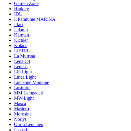
Garden Zone
Hinkley
IDL
Il Paralume MARINA
Ilfari
Italamp
Karman
Kichler
Kolarz
LIFTEL
La Murrina
Leds-C4
Leucos
Lift Light
Linea Light
Lucienne Monique
Lustrarte
MM Lampadari
MW-Light
Masca
Masiero
Morosini
Norlys
Orion Leuchten
Passeri