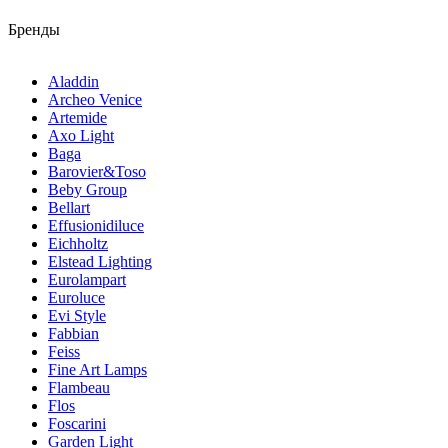
Бренды
Aladdin
Archeo Venice
Artemide
Axo Light
Baga
Barovier&Toso
Beby Group
Bellart
Effusionidiluce
Eichholtz
Elstead Lighting
Eurolampart
Euroluce
Evi Style
Fabbian
Feiss
Fine Art Lamps
Flambeau
Flos
Foscarini
Garden Light