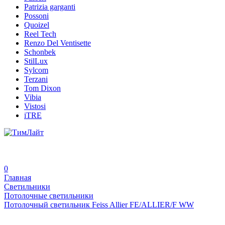
Patrizia garganti
Possoni
Quoizel
Reel Tech
Renzo Del Ventisette
Schonbek
StilLux
Sylcom
Terzani
Tom Dixon
Vibia
Vistosi
iTRE
0
Главная
Светильники
Потолочные светильники
Потолочный светильник Feiss Allier FE/ALLIER/F WW