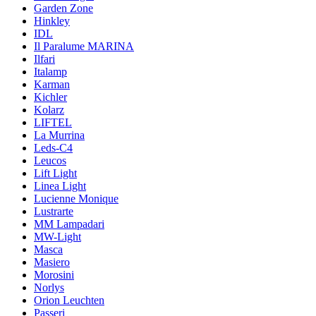
Garden Zone
Hinkley
IDL
Il Paralume MARINA
Ilfari
Italamp
Karman
Kichler
Kolarz
LIFTEL
La Murrina
Leds-C4
Leucos
Lift Light
Linea Light
Lucienne Monique
Lustrarte
MM Lampadari
MW-Light
Masca
Masiero
Morosini
Norlys
Orion Leuchten
Passeri