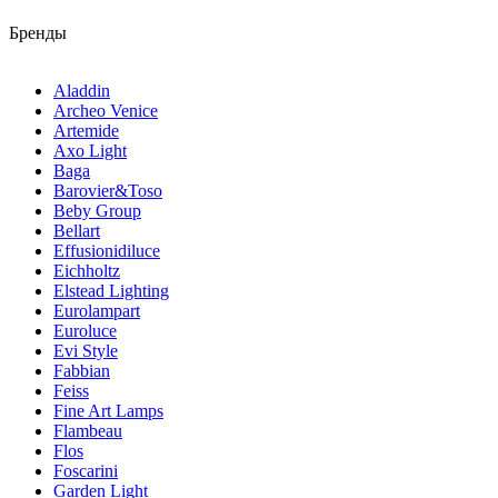
Бренды
Aladdin
Archeo Venice
Artemide
Axo Light
Baga
Barovier&Toso
Beby Group
Bellart
Effusionidiluce
Eichholtz
Elstead Lighting
Eurolampart
Euroluce
Evi Style
Fabbian
Feiss
Fine Art Lamps
Flambeau
Flos
Foscarini
Garden Light