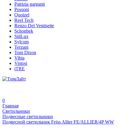
Patrizia garganti
Possoni
Quoizel
Reel Tech
Renzo Del Ventisette
Schonbek
StilLux
Sylcom
Terzani
Tom Dixon
Vibia
Vistosi
iTRE
0
Главная
Светильники
Подвесные светильники
Подвесной светильник Feiss Allier FE/ALLIER/4P WW