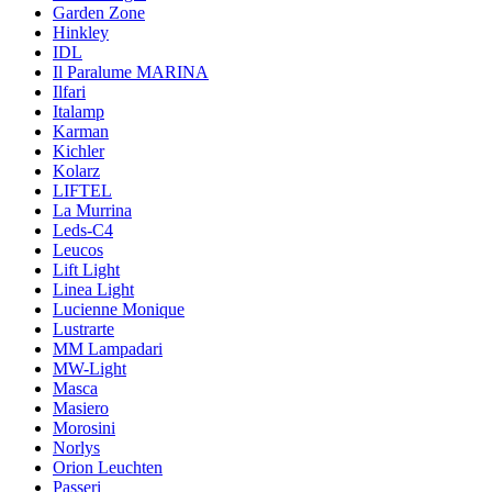
Garden Zone
Hinkley
IDL
Il Paralume MARINA
Ilfari
Italamp
Karman
Kichler
Kolarz
LIFTEL
La Murrina
Leds-C4
Leucos
Lift Light
Linea Light
Lucienne Monique
Lustrarte
MM Lampadari
MW-Light
Masca
Masiero
Morosini
Norlys
Orion Leuchten
Passeri