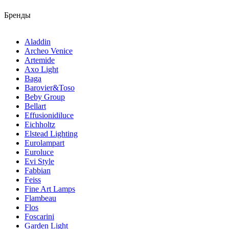
Бренды
Aladdin
Archeo Venice
Artemide
Axo Light
Baga
Barovier&Toso
Beby Group
Bellart
Effusionidiluce
Eichholtz
Elstead Lighting
Eurolampart
Euroluce
Evi Style
Fabbian
Feiss
Fine Art Lamps
Flambeau
Flos
Foscarini
Garden Light