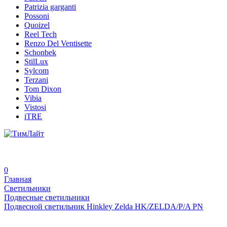
Patrizia garganti
Possoni
Quoizel
Reel Tech
Renzo Del Ventisette
Schonbek
StilLux
Sylcom
Terzani
Tom Dixon
Vibia
Vistosi
iTRE
0
Главная
Светильники
Подвесные светильники
Подвесной светильник Hinkley Zelda HK/ZELDA/P/A PN