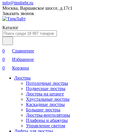
info@timlight.ru
Москва, Варшавское шоссе, д.17c1
Заказать звонок
Каталог
0
Сравнение
0
Избранное
0
Корзина
Люстры
Потолочные люстры
Подвесные люстры
Люстры на штанге
Хрустальные люстры
Каскадные люстры
Большие люстры
Люстры-вентиляторы
Плафоны и абажуры
Управление светом
Лифты для люстры