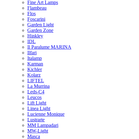
Fine Art Lamps
Flambeau
Flos
Foscarini
Garden Light
Garden Zone
Hinkley
IDL
Il Paralume MARINA
Ilfari
Italamp
Karman
Kichler
Kolarz
LIFTEL
La Murrina
Leds-C4
Leucos
Lift Light
Linea Light
Lucienne Monique
Lustrarte
MM Lampadari
MW-Light
Masca