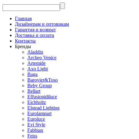
Главная
Дизайнерам и оптовикам
Гарантия и возврат
Доставка и оплата
Контакты
Бренды
Aladdin
Archeo Venice
Artemide
Axo Light
Baga
Barovier&Toso
Beby Group
Bellart
Effusionidiluce
Eichholtz
Elstead Lighting
Eurolampart
Euroluce
Evi Style
Fabbian
Feiss