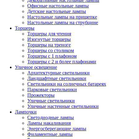
Декоративные настольные лампы
Офисные настольные лампы
Детские настольные лампы
Настольные лампы на прищепке
Настольные лампы на струбцине
Торшеры
Торшеры для чтения
Изогнутые торшеры
Торшеры на треноге
Торшеры со столиком
Торшеры с 1 плафоном
Торшеры с 2 и более плафонами
Уличное освещение
Архитектурные светильники
Ландшафтные светильники
Светильники на солнечных батареях
Парковые светильники
Прожекторы
Уличные светильники
Уличные настенные светильники
Лампочки
Светодиодные лампы
Лампы накаливания
Энергосберегающие лампы
Филаментные лампы