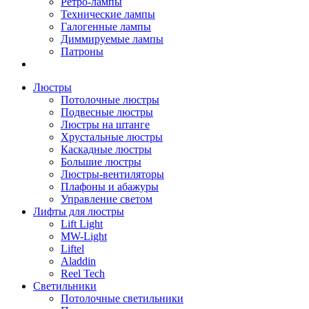
Ретро-лампы
Технические лампы
Галогенные лампы
Диммируемые лампы
Патроны
Люстры
Потолочные люстры
Подвесные люстры
Люстры на штанге
Хрустальные люстры
Каскадные люстры
Большие люстры
Люстры-вентиляторы
Плафоны и абажуры
Управление светом
Лифты для люстры
Lift Light
MW-Light
Liftel
Aladdin
Reel Tech
Светильники
Потолочные светильники