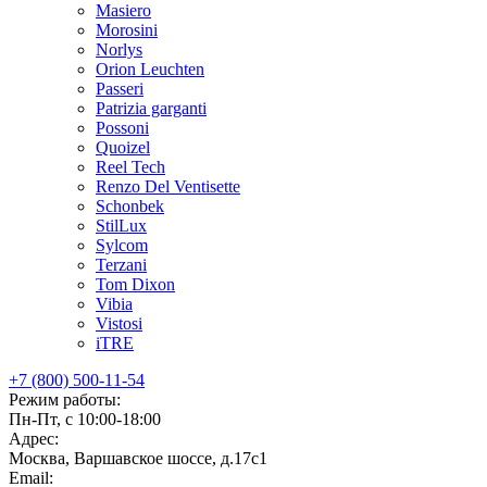
Masiero
Morosini
Norlys
Orion Leuchten
Passeri
Patrizia garganti
Possoni
Quoizel
Reel Tech
Renzo Del Ventisette
Schonbek
StilLux
Sylcom
Terzani
Tom Dixon
Vibia
Vistosi
iTRE
+7 (800) 500-11-54
Режим работы:
Пн-Пт, с 10:00-18:00
Адрес:
Москва, Варшавское шоссе, д.17c1
Email: