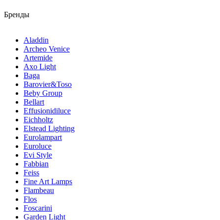
Бренды
Aladdin
Archeo Venice
Artemide
Axo Light
Baga
Barovier&Toso
Beby Group
Bellart
Effusionidiluce
Eichholtz
Elstead Lighting
Eurolampart
Euroluce
Evi Style
Fabbian
Feiss
Fine Art Lamps
Flambeau
Flos
Foscarini
Garden Light