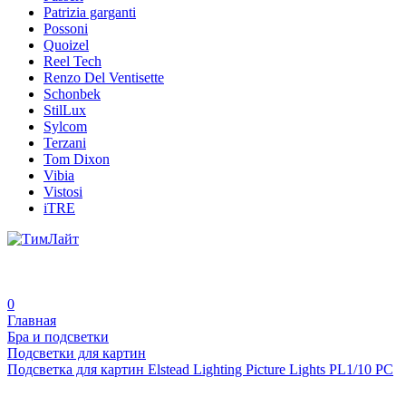
Patrizia garganti
Possoni
Quoizel
Reel Tech
Renzo Del Ventisette
Schonbek
StilLux
Sylcom
Terzani
Tom Dixon
Vibia
Vistosi
iTRE
0
Главная
Бра и подсветки
Подсветки для картин
Подсветка для картин Elstead Lighting Picture Lights PL1/10 PC