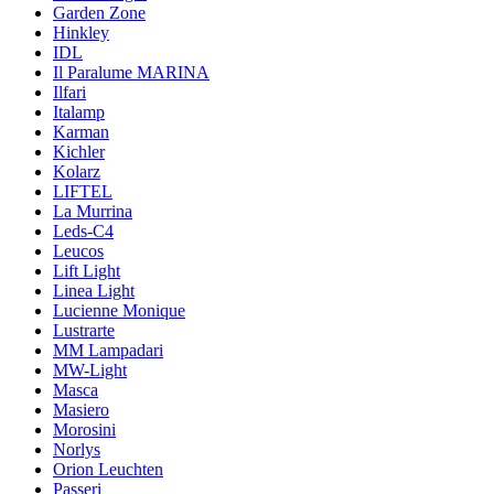
Garden Zone
Hinkley
IDL
Il Paralume MARINA
Ilfari
Italamp
Karman
Kichler
Kolarz
LIFTEL
La Murrina
Leds-C4
Leucos
Lift Light
Linea Light
Lucienne Monique
Lustrarte
MM Lampadari
MW-Light
Masca
Masiero
Morosini
Norlys
Orion Leuchten
Passeri