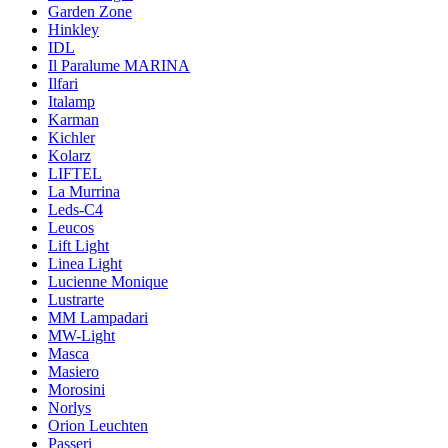
Garden Zone
Hinkley
IDL
Il Paralume MARINA
Ilfari
Italamp
Karman
Kichler
Kolarz
LIFTEL
La Murrina
Leds-C4
Leucos
Lift Light
Linea Light
Lucienne Monique
Lustrarte
MM Lampadari
MW-Light
Masca
Masiero
Morosini
Norlys
Orion Leuchten
Passeri