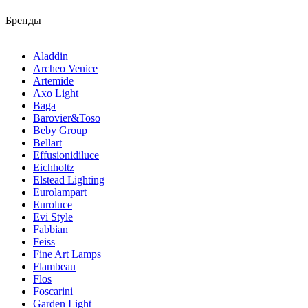
Бренды
Aladdin
Archeo Venice
Artemide
Axo Light
Baga
Barovier&Toso
Beby Group
Bellart
Effusionidiluce
Eichholtz
Elstead Lighting
Eurolampart
Euroluce
Evi Style
Fabbian
Feiss
Fine Art Lamps
Flambeau
Flos
Foscarini
Garden Light