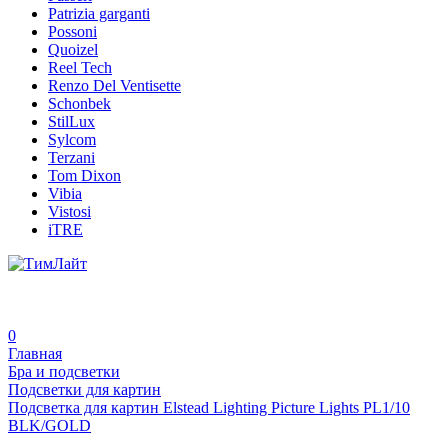
Patrizia garganti
Possoni
Quoizel
Reel Tech
Renzo Del Ventisette
Schonbek
StilLux
Sylcom
Terzani
Tom Dixon
Vibia
Vistosi
iTRE
0
Главная
Бра и подсветки
Подсветки для картин
Подсветка для картин Elstead Lighting Picture Lights PL1/10
BLK/GOLD