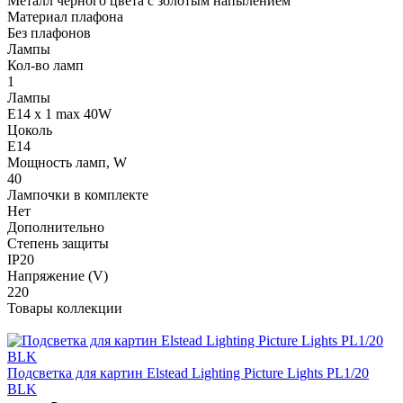
Металл черного цвета с золотым напылением
Материал плафона
Без плафонов
Лампы
Кол-во ламп
1
Лампы
E14 x 1 max 40W
Цоколь
E14
Мощность ламп, W
40
Лампочки в комплекте
Нет
Дополнительно
Степень защиты
IP20
Напряжение (V)
220
Товары коллекции
Подсветка для картин Elstead Lighting Picture Lights PL1/20
BLK