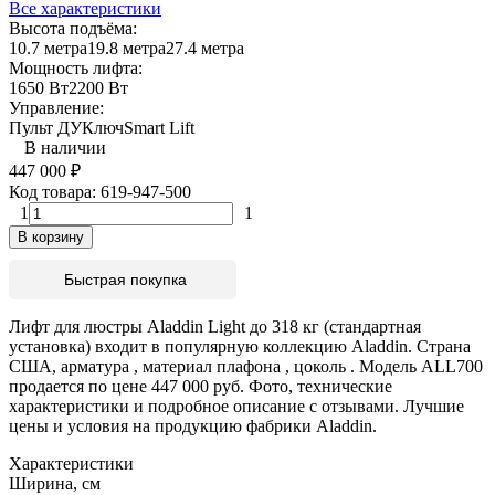
Все характеристики
Высота подъёма:
10.7 метра
19.8 метра
27.4 метра
Мощность лифта:
1650 Вт
2200 Вт
Управление:
Пульт ДУ
Ключ
Smart Lift
В наличии
447 000
₽
Код товара:
619-947-500
1
1
В корзину
Быстрая покупка
Лифт для люстры Aladdin Light до 318 кг (стандартная
установка) входит в популярную коллекцию Aladdin. Страна
США, арматура , материал плафона , цоколь . Модель ALL700
продается по цене 447 000 руб. Фото, технические
характеристики и подробное описание с отзывами. Лучшие
цены и условия на продукцию фабрики Aladdin.
Характеристики
Ширина, см