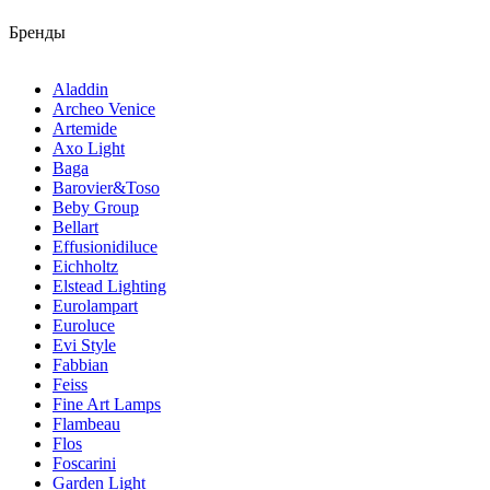
Бренды
Aladdin
Archeo Venice
Artemide
Axo Light
Baga
Barovier&Toso
Beby Group
Bellart
Effusionidiluce
Eichholtz
Elstead Lighting
Eurolampart
Euroluce
Evi Style
Fabbian
Feiss
Fine Art Lamps
Flambeau
Flos
Foscarini
Garden Light