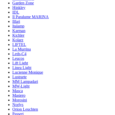
Garden Zone
Hinkley
IDL
Il Paralume MARINA
Ilfari
Italamp
Karman
Kichler
Kolarz
LIFTEL
La Murrina
Leds-C4
Leucos
Lift Light
Linea Light
Lucienne Monique
Lustrarte
MM Lampadari
MW-Light
Masca
Masiero
Morosini
Norlys
Orion Leuchten
Passeri