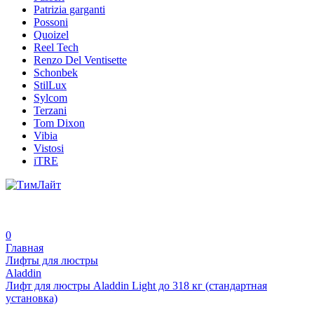
Patrizia garganti
Possoni
Quoizel
Reel Tech
Renzo Del Ventisette
Schonbek
StilLux
Sylcom
Terzani
Tom Dixon
Vibia
Vistosi
iTRE
0
Главная
Лифты для люстры
Aladdin
Лифт для люстры Aladdin Light до 318 кг (стандартная
установка)