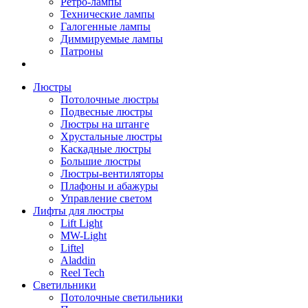
Ретро-лампы
Технические лампы
Галогенные лампы
Диммируемые лампы
Патроны
Люстры
Потолочные люстры
Подвесные люстры
Люстры на штанге
Хрустальные люстры
Каскадные люстры
Большие люстры
Люстры-вентиляторы
Плафоны и абажуры
Управление светом
Лифты для люстры
Lift Light
MW-Light
Liftel
Aladdin
Reel Tech
Светильники
Потолочные светильники