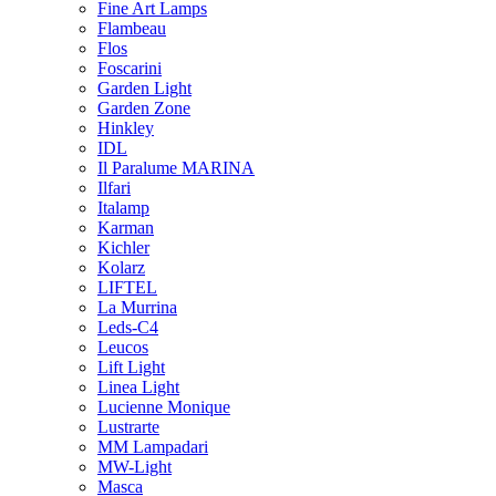
Fine Art Lamps
Flambeau
Flos
Foscarini
Garden Light
Garden Zone
Hinkley
IDL
Il Paralume MARINA
Ilfari
Italamp
Karman
Kichler
Kolarz
LIFTEL
La Murrina
Leds-C4
Leucos
Lift Light
Linea Light
Lucienne Monique
Lustrarte
MM Lampadari
MW-Light
Masca