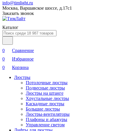
info@timlight.ru
Москва, Варшавское шоссе, д.17c1
Заказать звонок
Каталог
0
Сравнение
0
Избранное
0
Корзина
Люстры
Потолочные люстры
Подвесные люстры
Люстры на штанге
Хрустальные люстры
Каскадные люстры
Большие люстры
Люстры-вентиляторы
Плафоны и абажуры
Управление светом
Лифты для люстры