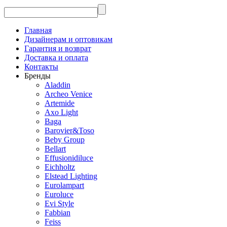
Главная
Дизайнерам и оптовикам
Гарантия и возврат
Доставка и оплата
Контакты
Бренды
Aladdin
Archeo Venice
Artemide
Axo Light
Baga
Barovier&Toso
Beby Group
Bellart
Effusionidiluce
Eichholtz
Elstead Lighting
Eurolampart
Euroluce
Evi Style
Fabbian
Feiss