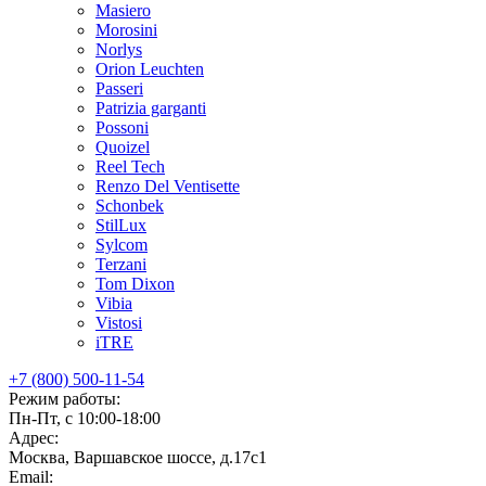
Masiero
Morosini
Norlys
Orion Leuchten
Passeri
Patrizia garganti
Possoni
Quoizel
Reel Tech
Renzo Del Ventisette
Schonbek
StilLux
Sylcom
Terzani
Tom Dixon
Vibia
Vistosi
iTRE
+7 (800) 500-11-54
Режим работы:
Пн-Пт, с 10:00-18:00
Адрес:
Москва, Варшавское шоссе, д.17c1
Email: