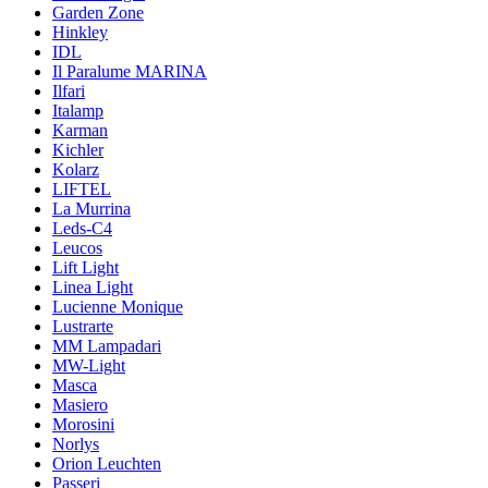
Garden Zone
Hinkley
IDL
Il Paralume MARINA
Ilfari
Italamp
Karman
Kichler
Kolarz
LIFTEL
La Murrina
Leds-C4
Leucos
Lift Light
Linea Light
Lucienne Monique
Lustrarte
MM Lampadari
MW-Light
Masca
Masiero
Morosini
Norlys
Orion Leuchten
Passeri