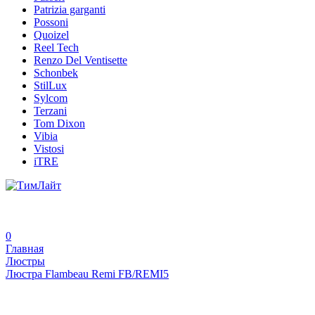
Patrizia garganti
Possoni
Quoizel
Reel Tech
Renzo Del Ventisette
Schonbek
StilLux
Sylcom
Terzani
Tom Dixon
Vibia
Vistosi
iTRE
0
Главная
Люстры
Люстра Flambeau Remi FB/REMI5