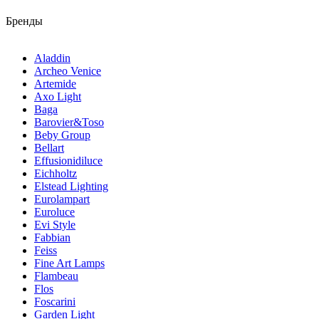
Бренды
Aladdin
Archeo Venice
Artemide
Axo Light
Baga
Barovier&Toso
Beby Group
Bellart
Effusionidiluce
Eichholtz
Elstead Lighting
Eurolampart
Euroluce
Evi Style
Fabbian
Feiss
Fine Art Lamps
Flambeau
Flos
Foscarini
Garden Light