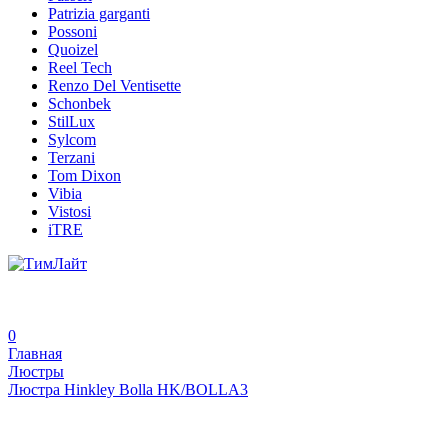
Patrizia garganti
Possoni
Quoizel
Reel Tech
Renzo Del Ventisette
Schonbek
StilLux
Sylcom
Terzani
Tom Dixon
Vibia
Vistosi
iTRE
0
Главная
Люстры
Люстра Hinkley Bolla HK/BOLLA3