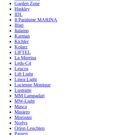
Garden Zone
Hinkley
IDL
Il Paralume MARINA
Ilfari
Italamp
Karman
Kichler
Kolarz
LIFTEL
La Murrina
Leds-C4
Leucos
Lift Light
Linea Light
Lucienne Monique
Lustrarte
MM Lampadari
MW-Light
Masca
Masiero
Morosini
Norlys
Orion Leuchten
Passeri