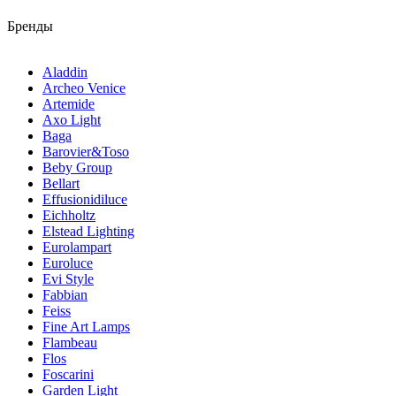
Бренды
Aladdin
Archeo Venice
Artemide
Axo Light
Baga
Barovier&Toso
Beby Group
Bellart
Effusionidiluce
Eichholtz
Elstead Lighting
Eurolampart
Euroluce
Evi Style
Fabbian
Feiss
Fine Art Lamps
Flambeau
Flos
Foscarini
Garden Light