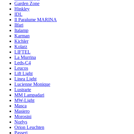
Garden Zone
Hinkley
IDL
Il Paralume MARINA
Ilfari
Italamp
Karman
Kichler
Kolarz
LIFTEL
La Murrina
Leds-C4
Leucos
Lift Light
Linea Light
Lucienne Monique
Lustrarte
MM Lampadari
MW-Light
Masca
Masiero
Morosini
Norlys
Orion Leuchten
Passeri