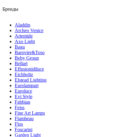
Бренды
Aladdin
Archeo Venice
Artemide
Axo Light
Baga
Barovier&Toso
Beby Group
Bellart
Effusionidiluce
Eichholtz
Elstead Lighting
Eurolampart
Euroluce
Evi Style
Fabbian
Feiss
Fine Art Lamps
Flambeau
Flos
Foscarini
Garden Light