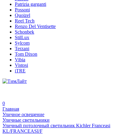
Patrizia garganti
Possoni
Quoizel
Reel Tech
Renzo Del Ventisette
Schonbek
StilLux
Sylcom
Terzani
Tom Dixon
Vibia
Vistosi
iTRE
0
Главная
Уличное освещение
Уличные светильники
Уличный потолочный светильник Kichler Franceasi
KL/FRANCEASI/F