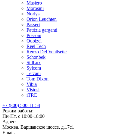
Masiero
Morosini
Norlys
Orion Leuchten
Passeri
Patrizia garganti
Possoni
Quoizel
Reel Tech
Renzo Del Ventisette
Schonbek
StilLux
Sylcom
Terzani
Tom Dixon
Vibia
Vistosi
iTRE
+7 (800) 500-11-54
Режим работы:
Пн-Пт, с 10:00-18:00
Адрес:
Москва, Варшавское шоссе, д.17c1
Email: