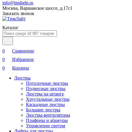
info@timlight.ru
Москва, Варшавское шоссе, д.17c1
Заказать звонок
Каталог
0
Сравнение
0
Избранное
0
Корзина
Люстры
Потолочные люстры
Подвесные люстры
Люстры на штанге
Хрустальные люстры
Каскадные люстры
Большие люстры
Люстры-вентиляторы
Плафоны и абажуры
Управление светом
Лифты для люстры