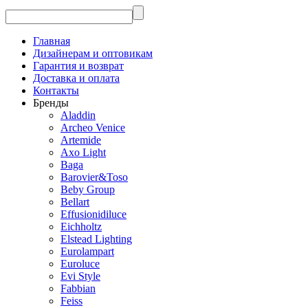
Главная
Дизайнерам и оптовикам
Гарантия и возврат
Доставка и оплата
Контакты
Бренды
Aladdin
Archeo Venice
Artemide
Axo Light
Baga
Barovier&Toso
Beby Group
Bellart
Effusionidiluce
Eichholtz
Elstead Lighting
Eurolampart
Euroluce
Evi Style
Fabbian
Feiss