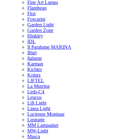
Fine Art Lamps
Flambeau
Flos
Foscarini
Garden Light
Garden Zone
Hinkley
IDL
Il Paralume MARINA
Ilfari
Italamp
Karman
Kichler
Kolarz
LIFTEL
La Murrina
Leds-C4
Leucos
Lift Light
Linea Light
Lucienne Monique
Lustrarte
MM Lampadari
MW-Light
Masca