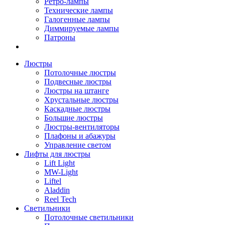
Ретро-лампы
Технические лампы
Галогенные лампы
Диммируемые лампы
Патроны
Люстры
Потолочные люстры
Подвесные люстры
Люстры на штанге
Хрустальные люстры
Каскадные люстры
Большие люстры
Люстры-вентиляторы
Плафоны и абажуры
Управление светом
Лифты для люстры
Lift Light
MW-Light
Liftel
Aladdin
Reel Tech
Светильники
Потолочные светильники