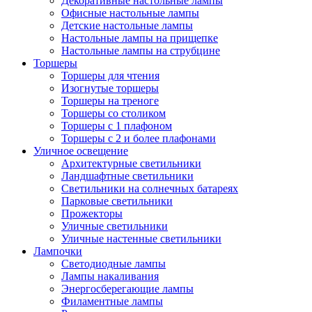
Декоративные настольные лампы
Офисные настольные лампы
Детские настольные лампы
Настольные лампы на прищепке
Настольные лампы на струбцине
Торшеры
Торшеры для чтения
Изогнутые торшеры
Торшеры на треноге
Торшеры со столиком
Торшеры с 1 плафоном
Торшеры с 2 и более плафонами
Уличное освещение
Архитектурные светильники
Ландшафтные светильники
Светильники на солнечных батареях
Парковые светильники
Прожекторы
Уличные светильники
Уличные настенные светильники
Лампочки
Светодиодные лампы
Лампы накаливания
Энергосберегающие лампы
Филаментные лампы