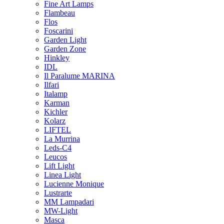
Fine Art Lamps
Flambeau
Flos
Foscarini
Garden Light
Garden Zone
Hinkley
IDL
Il Paralume MARINA
Ilfari
Italamp
Karman
Kichler
Kolarz
LIFTEL
La Murrina
Leds-C4
Leucos
Lift Light
Linea Light
Lucienne Monique
Lustrarte
MM Lampadari
MW-Light
Masca