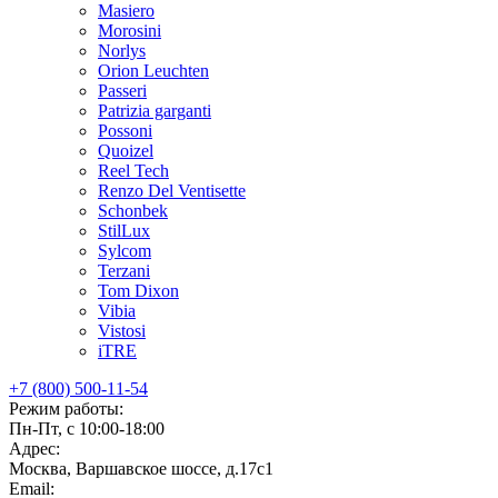
Masiero
Morosini
Norlys
Orion Leuchten
Passeri
Patrizia garganti
Possoni
Quoizel
Reel Tech
Renzo Del Ventisette
Schonbek
StilLux
Sylcom
Terzani
Tom Dixon
Vibia
Vistosi
iTRE
+7 (800) 500-11-54
Режим работы:
Пн-Пт, с 10:00-18:00
Адрес:
Москва, Варшавское шоссе, д.17c1
Email: