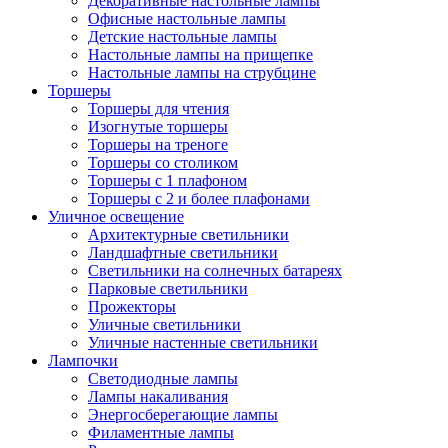
Декоративные настольные лампы
Офисные настольные лампы
Детские настольные лампы
Настольные лампы на прищепке
Настольные лампы на струбцине
Торшеры
Торшеры для чтения
Изогнутые торшеры
Торшеры на треноге
Торшеры со столиком
Торшеры с 1 плафоном
Торшеры с 2 и более плафонами
Уличное освещение
Архитектурные светильники
Ландшафтные светильники
Светильники на солнечных батареях
Парковые светильники
Прожекторы
Уличные светильники
Уличные настенные светильники
Лампочки
Светодиодные лампы
Лампы накаливания
Энергосберегающие лампы
Филаментные лампы