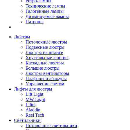
Ретро-лампы
Технические лампы
Галогенные лампы
Диммируемые лампы
Патроны
Люстры
Потолочные люстры
Подвесные люстры
Люстры на штанге
Хрустальные люстры
Каскадные люстры
Большие люстры
Люстры-вентиляторы
Плафоны и абажуры
Управление светом
Лифты для люстры
Lift Light
MW-Light
Liftel
Aladdin
Reel Tech
Светильники
Потолочные светильники