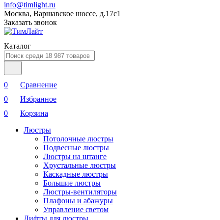
info@timlight.ru
Москва, Варшавское шоссе, д.17c1
Заказать звонок
Каталог
0
Сравнение
0
Избранное
0
Корзина
Люстры
Потолочные люстры
Подвесные люстры
Люстры на штанге
Хрустальные люстры
Каскадные люстры
Большие люстры
Люстры-вентиляторы
Плафоны и абажуры
Управление светом
Лифты для люстры