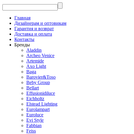
Главная
Дизайнерам и оптовикам
Гарантия и возврат
Доставка и оплата
Контакты
Бренды
Aladdin
Archeo Venice
Artemide
Axo Light
Baga
Barovier&Toso
Beby Group
Bellart
Effusionidiluce
Eichholtz
Elstead Lighting
Eurolampart
Euroluce
Evi Style
Fabbian
Feiss