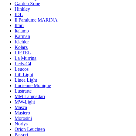
Garden Zone
Hinkley
IDL
Il Paralume MARINA
Ilfari
Italamp
Karman
Kichler
Kolarz
LIFTEL
La Murrina
Leds-C4
Leucos
Lift Light
Linea Light
Lucienne Monique
Lustrarte
MM Lampadari
MW-Light
Masca
Masiero
Morosini
Norlys
Orion Leuchten
Passeri