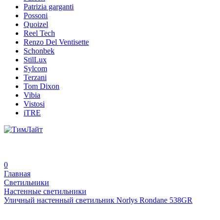
Patrizia garganti
Possoni
Quoizel
Reel Tech
Renzo Del Ventisette
Schonbek
StilLux
Sylcom
Terzani
Tom Dixon
Vibia
Vistosi
iTRE
0
Главная
Светильники
Настенные светильники
Уличный настенный светильник Norlys Rondane 538GR