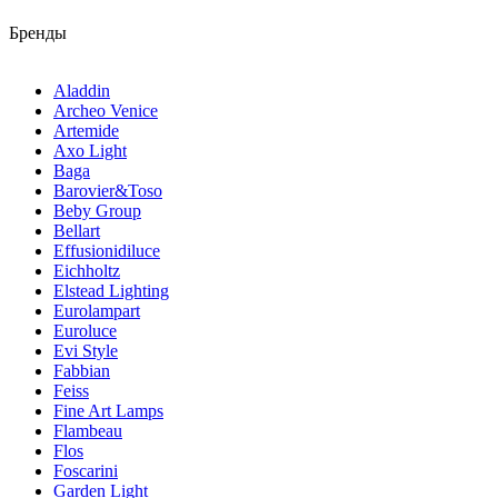
Бренды
Aladdin
Archeo Venice
Artemide
Axo Light
Baga
Barovier&Toso
Beby Group
Bellart
Effusionidiluce
Eichholtz
Elstead Lighting
Eurolampart
Euroluce
Evi Style
Fabbian
Feiss
Fine Art Lamps
Flambeau
Flos
Foscarini
Garden Light