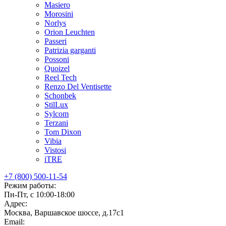
Masiero
Morosini
Norlys
Orion Leuchten
Passeri
Patrizia garganti
Possoni
Quoizel
Reel Tech
Renzo Del Ventisette
Schonbek
StilLux
Sylcom
Terzani
Tom Dixon
Vibia
Vistosi
iTRE
+7 (800) 500-11-54
Режим работы:
Пн-Пт, с 10:00-18:00
Адрес:
Москва, Варшавское шоссе, д.17c1
Email: