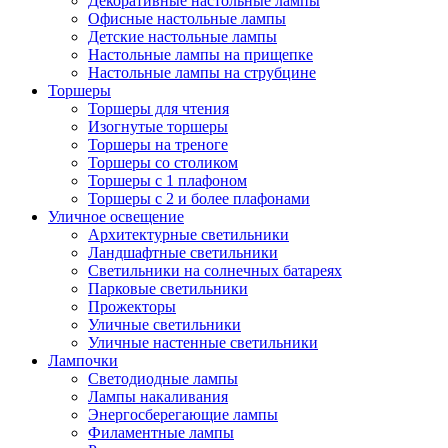
Декоративные настольные лампы
Офисные настольные лампы
Детские настольные лампы
Настольные лампы на прищепке
Настольные лампы на струбцине
Торшеры
Торшеры для чтения
Изогнутые торшеры
Торшеры на треноге
Торшеры со столиком
Торшеры с 1 плафоном
Торшеры с 2 и более плафонами
Уличное освещение
Архитектурные светильники
Ландшафтные светильники
Светильники на солнечных батареях
Парковые светильники
Прожекторы
Уличные светильники
Уличные настенные светильники
Лампочки
Светодиодные лампы
Лампы накаливания
Энергосберегающие лампы
Филаментные лампы