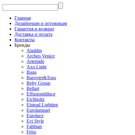
Главная
Дизайнерам и оптовикам
Гарантия и возврат
Доставка и оплата
Контакты
Бренды
Aladdin
Archeo Venice
Artemide
Axo Light
Baga
Barovier&Toso
Beby Group
Bellart
Effusionidiluce
Eichholtz
Elstead Lighting
Eurolampart
Euroluce
Evi Style
Fabbian
Feiss