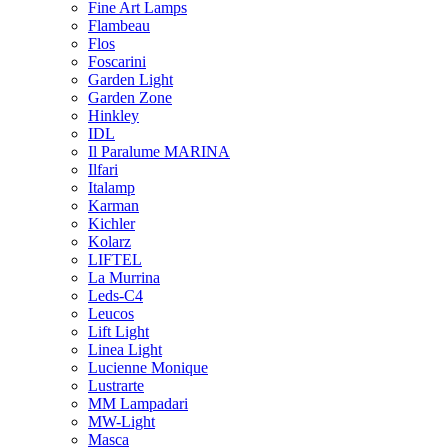
Fine Art Lamps
Flambeau
Flos
Foscarini
Garden Light
Garden Zone
Hinkley
IDL
Il Paralume MARINA
Ilfari
Italamp
Karman
Kichler
Kolarz
LIFTEL
La Murrina
Leds-C4
Leucos
Lift Light
Linea Light
Lucienne Monique
Lustrarte
MM Lampadari
MW-Light
Masca