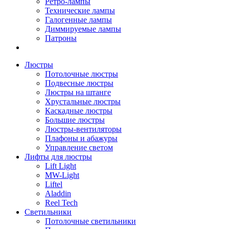
Ретро-лампы
Технические лампы
Галогенные лампы
Диммируемые лампы
Патроны
Люстры
Потолочные люстры
Подвесные люстры
Люстры на штанге
Хрустальные люстры
Каскадные люстры
Большие люстры
Люстры-вентиляторы
Плафоны и абажуры
Управление светом
Лифты для люстры
Lift Light
MW-Light
Liftel
Aladdin
Reel Tech
Светильники
Потолочные светильники