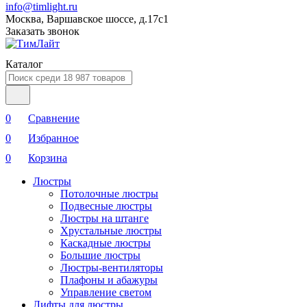
info@timlight.ru
Москва, Варшавское шоссе, д.17c1
Заказать звонок
Каталог
0
Сравнение
0
Избранное
0
Корзина
Люстры
Потолочные люстры
Подвесные люстры
Люстры на штанге
Хрустальные люстры
Каскадные люстры
Большие люстры
Люстры-вентиляторы
Плафоны и абажуры
Управление светом
Лифты для люстры