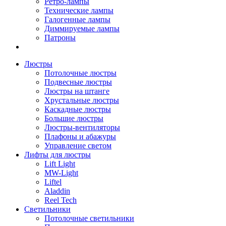
Ретро-лампы
Технические лампы
Галогенные лампы
Диммируемые лампы
Патроны
Люстры
Потолочные люстры
Подвесные люстры
Люстры на штанге
Хрустальные люстры
Каскадные люстры
Большие люстры
Люстры-вентиляторы
Плафоны и абажуры
Управление светом
Лифты для люстры
Lift Light
MW-Light
Liftel
Aladdin
Reel Tech
Светильники
Потолочные светильники