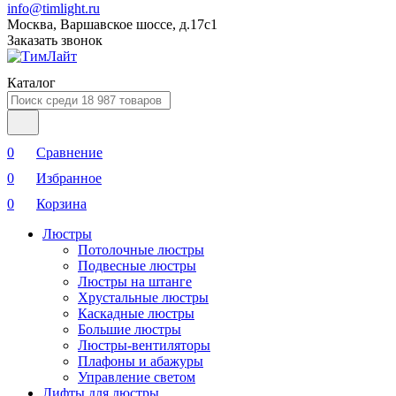
info@timlight.ru
Москва, Варшавское шоссе, д.17c1
Заказать звонок
Каталог
0
Сравнение
0
Избранное
0
Корзина
Люстры
Потолочные люстры
Подвесные люстры
Люстры на штанге
Хрустальные люстры
Каскадные люстры
Большие люстры
Люстры-вентиляторы
Плафоны и абажуры
Управление светом
Лифты для люстры