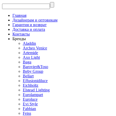
Главная
Дизайнерам и оптовикам
Гарантия и возврат
Доставка и оплата
Контакты
Бренды
Aladdin
Archeo Venice
Artemide
Axo Light
Baga
Barovier&Toso
Beby Group
Bellart
Effusionidiluce
Eichholtz
Elstead Lighting
Eurolampart
Euroluce
Evi Style
Fabbian
Feiss