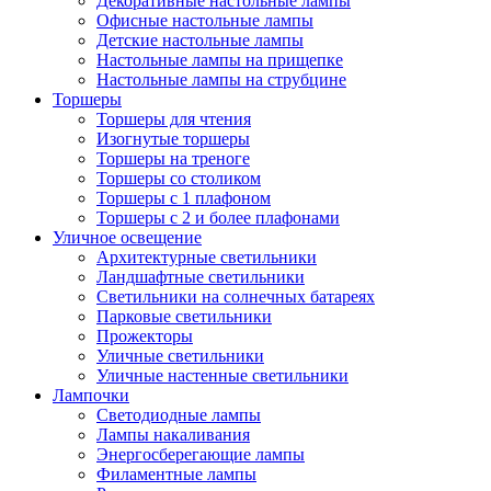
Декоративные настольные лампы
Офисные настольные лампы
Детские настольные лампы
Настольные лампы на прищепке
Настольные лампы на струбцине
Торшеры
Торшеры для чтения
Изогнутые торшеры
Торшеры на треноге
Торшеры со столиком
Торшеры с 1 плафоном
Торшеры с 2 и более плафонами
Уличное освещение
Архитектурные светильники
Ландшафтные светильники
Светильники на солнечных батареях
Парковые светильники
Прожекторы
Уличные светильники
Уличные настенные светильники
Лампочки
Светодиодные лампы
Лампы накаливания
Энергосберегающие лампы
Филаментные лампы