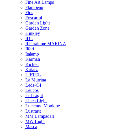
Fine Art Lamps
Flambeau
Flos
Foscarini
Garden Light
Garden Zone
Hinkley
IDL
Il Paralume MARINA
Ilfari
Italamp
Karman
Kichler
Kolarz
LIFTEL
La Murrina
Leds-C4
Leucos
Lift Light
Linea Light
Lucienne Monique
Lustrarte
MM Lampadari
MW-Light
Masca