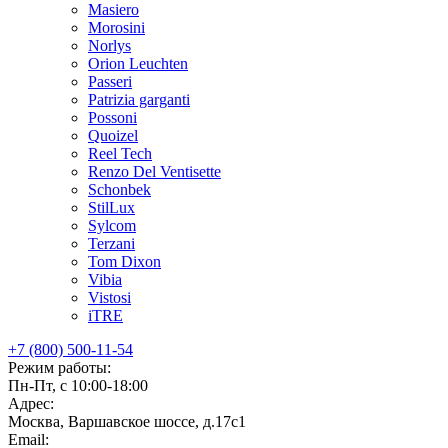
Masiero
Morosini
Norlys
Orion Leuchten
Passeri
Patrizia garganti
Possoni
Quoizel
Reel Tech
Renzo Del Ventisette
Schonbek
StilLux
Sylcom
Terzani
Tom Dixon
Vibia
Vistosi
iTRE
+7 (800) 500-11-54
Режим работы:
Пн-Пт, с 10:00-18:00
Адрес:
Москва, Варшавское шоссе, д.17c1
Email: