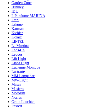
Garden Zone
Hinkley
IDL
Il Paralume MARINA
Ilfari
Italamp
Karman
Kichler
Kolarz
LIFTEL
La Murrina
Leds-C4
Leucos
Lift Light
Linea Light
Lucienne Monique
Lustrarte
MM Lampadari
MW-Light
Masca
Masiero
Morosini
Norlys
Orion Leuchten
Passeri