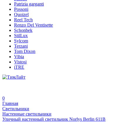
Patrizia garganti
Possoni
Quoizel
Reel Tech
Renzo Del Ventisette
Schonbek
StilLux
Sylcom
Terzani
Tom Dixon
Vibia
Vistosi
iTRE
0
Главная
Светильники
Настенные светильники
Уличный настенный светильник Norlys Berlin 611B