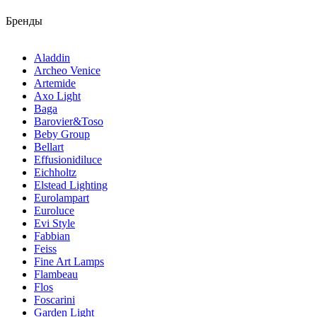
Бренды
Aladdin
Archeo Venice
Artemide
Axo Light
Baga
Barovier&Toso
Beby Group
Bellart
Effusionidiluce
Eichholtz
Elstead Lighting
Eurolampart
Euroluce
Evi Style
Fabbian
Feiss
Fine Art Lamps
Flambeau
Flos
Foscarini
Garden Light