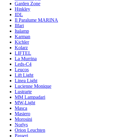
Garden Zone
Hinkley
IDL
Il Paralume MARINA
Ilfari
Italamp
Karman
Kichler
Kolarz
LIFTEL
La Murrina
Leds-C4
Leucos
Lift Light
Linea Light
Lucienne Monique
Lustrarte
MM Lampadari
MW-Light
Masca
Masiero
Morosini
Norlys
Orion Leuchten
Passeri