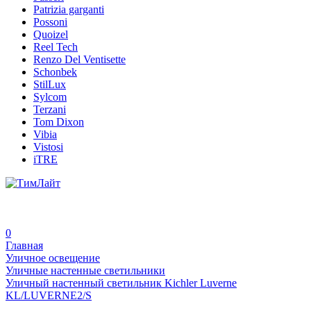
Patrizia garganti
Possoni
Quoizel
Reel Tech
Renzo Del Ventisette
Schonbek
StilLux
Sylcom
Terzani
Tom Dixon
Vibia
Vistosi
iTRE
0
Главная
Уличное освещение
Уличные настенные светильники
Уличный настенный светильник Kichler Luverne
KL/LUVERNE2/S