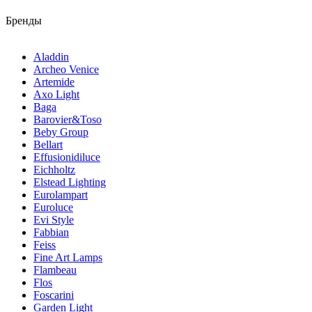
Бренды
Aladdin
Archeo Venice
Artemide
Axo Light
Baga
Barovier&Toso
Beby Group
Bellart
Effusionidiluce
Eichholtz
Elstead Lighting
Eurolampart
Euroluce
Evi Style
Fabbian
Feiss
Fine Art Lamps
Flambeau
Flos
Foscarini
Garden Light