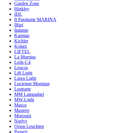
Garden Zone
Hinkley
IDL
Il Paralume MARINA
Ilfari
Italamp
Karman
Kichler
Kolarz
LIFTEL
La Murrina
Leds-C4
Leucos
Lift Light
Linea Light
Lucienne Monique
Lustrarte
MM Lampadari
MW-Light
Masca
Masiero
Morosini
Norlys
Orion Leuchten
Passeri