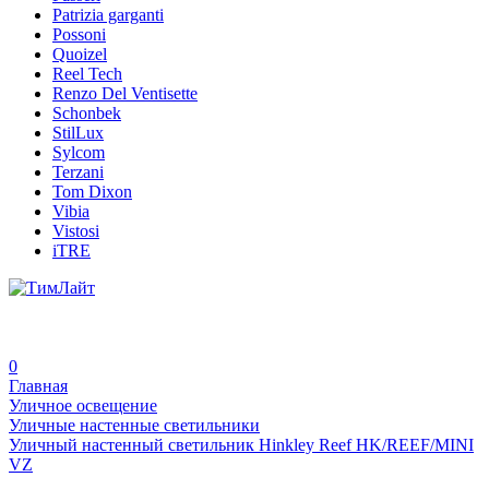
Patrizia garganti
Possoni
Quoizel
Reel Tech
Renzo Del Ventisette
Schonbek
StilLux
Sylcom
Terzani
Tom Dixon
Vibia
Vistosi
iTRE
0
Главная
Уличное освещение
Уличные настенные светильники
Уличный настенный светильник Hinkley Reef HK/REEF/MINI
VZ