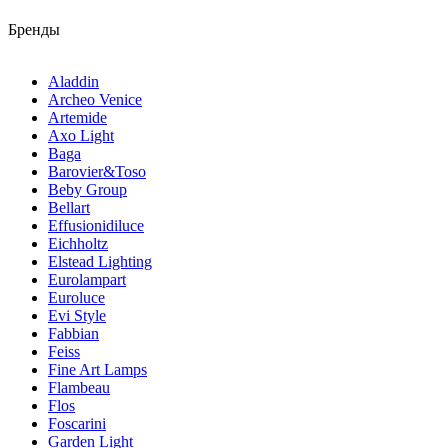
Бренды
Aladdin
Archeo Venice
Artemide
Axo Light
Baga
Barovier&Toso
Beby Group
Bellart
Effusionidiluce
Eichholtz
Elstead Lighting
Eurolampart
Euroluce
Evi Style
Fabbian
Feiss
Fine Art Lamps
Flambeau
Flos
Foscarini
Garden Light