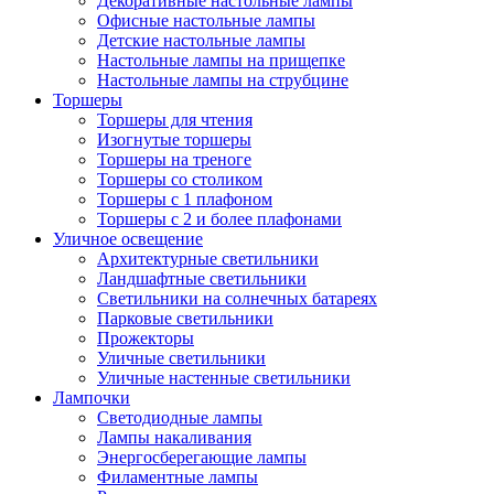
Декоративные настольные лампы
Офисные настольные лампы
Детские настольные лампы
Настольные лампы на прищепке
Настольные лампы на струбцине
Торшеры
Торшеры для чтения
Изогнутые торшеры
Торшеры на треноге
Торшеры со столиком
Торшеры с 1 плафоном
Торшеры с 2 и более плафонами
Уличное освещение
Архитектурные светильники
Ландшафтные светильники
Светильники на солнечных батареях
Парковые светильники
Прожекторы
Уличные светильники
Уличные настенные светильники
Лампочки
Светодиодные лампы
Лампы накаливания
Энергосберегающие лампы
Филаментные лампы