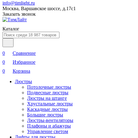
info@timlight.ru
Москва, Варшавское шоссе, д.17c1
Заказать звонок
Каталог
0
Сравнение
0
Избранное
0
Корзина
Люстры
Потолочные люстры
Подвесные люстры
Люстры на штанге
Хрустальные люстры
Каскадные люстры
Большие люстры
Люстры-вентиляторы
Плафоны и абажуры
Управление светом
Лифты для люстры