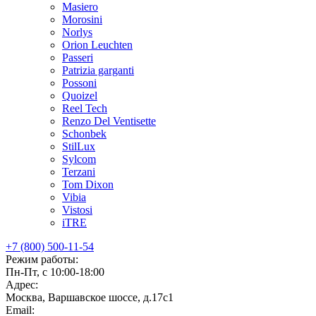
Masiero
Morosini
Norlys
Orion Leuchten
Passeri
Patrizia garganti
Possoni
Quoizel
Reel Tech
Renzo Del Ventisette
Schonbek
StilLux
Sylcom
Terzani
Tom Dixon
Vibia
Vistosi
iTRE
+7 (800) 500-11-54
Режим работы:
Пн-Пт, с 10:00-18:00
Адрес:
Москва, Варшавское шоссе, д.17c1
Email: