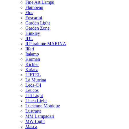
Fine Art Lamps
Flambeau
Flos
Foscarini
Garden Light
Garden Zone
Hinkley
IDL
Il Paralume MARINA
Ilfari
Italamp
Karman
Kichler
Kolarz
LIFTEL
La Murrina
Leds-C4
Leucos
Lift Light
Linea Light
Lucienne Monique
Lustrarte
MM Lampadari
MW-Light
Masca