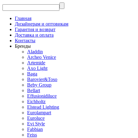
Главная
Дизайнерам и оптовикам
Гарантия и возврат
Доставка и оплата
Контакты
Бренды
Aladdin
Archeo Venice
Artemide
Axo Light
Baga
Barovier&Toso
Beby Group
Bellart
Effusionidiluce
Eichholtz
Elstead Lighting
Eurolampart
Euroluce
Evi Style
Fabbian
Feiss