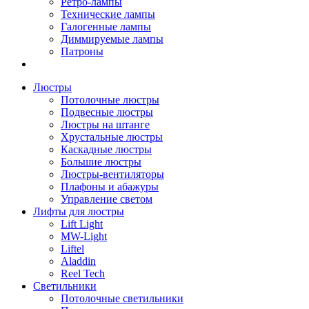
Ретро-лампы
Технические лампы
Галогенные лампы
Диммируемые лампы
Патроны
Люстры
Потолочные люстры
Подвесные люстры
Люстры на штанге
Хрустальные люстры
Каскадные люстры
Большие люстры
Люстры-вентиляторы
Плафоны и абажуры
Управление светом
Лифты для люстры
Lift Light
MW-Light
Liftel
Aladdin
Reel Tech
Светильники
Потолочные светильники