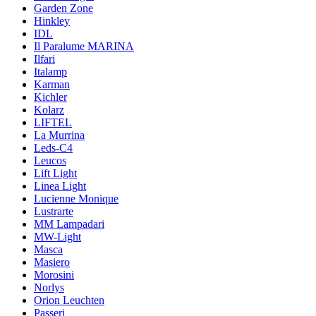
Garden Zone
Hinkley
IDL
Il Paralume MARINA
Ilfari
Italamp
Karman
Kichler
Kolarz
LIFTEL
La Murrina
Leds-C4
Leucos
Lift Light
Linea Light
Lucienne Monique
Lustrarte
MM Lampadari
MW-Light
Masca
Masiero
Morosini
Norlys
Orion Leuchten
Passeri