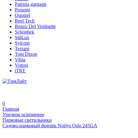
Patrizia garganti
Possoni
Quoizel
Reel Tech
Renzo Del Ventisette
Schonbek
StilLux
Sylcom
Terzani
Tom Dixon
Vibia
Vistosi
iTRE
0
Главная
Уличное освещение
Парковые светильники
Садово-парковый фонарь Norlys Oslo 245GA