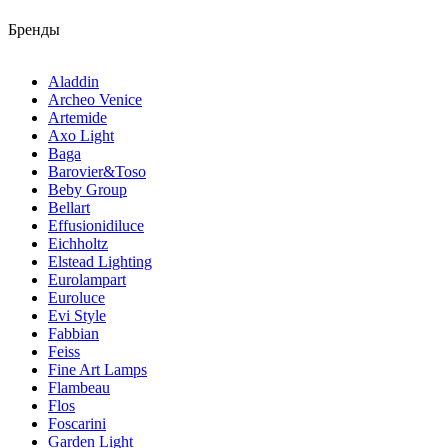
Бренды
Aladdin
Archeo Venice
Artemide
Axo Light
Baga
Barovier&Toso
Beby Group
Bellart
Effusionidiluce
Eichholtz
Elstead Lighting
Eurolampart
Euroluce
Evi Style
Fabbian
Feiss
Fine Art Lamps
Flambeau
Flos
Foscarini
Garden Light