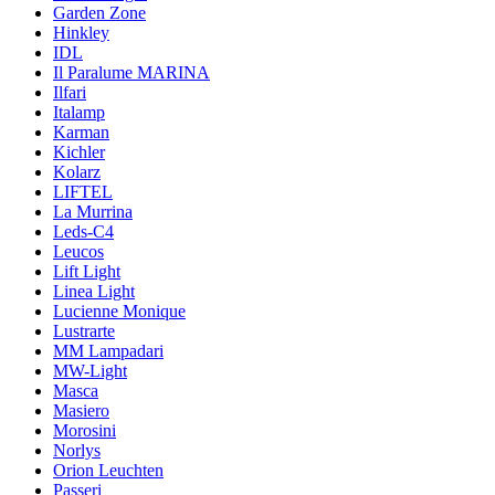
Garden Zone
Hinkley
IDL
Il Paralume MARINA
Ilfari
Italamp
Karman
Kichler
Kolarz
LIFTEL
La Murrina
Leds-C4
Leucos
Lift Light
Linea Light
Lucienne Monique
Lustrarte
MM Lampadari
MW-Light
Masca
Masiero
Morosini
Norlys
Orion Leuchten
Passeri