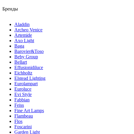
Бренды
Aladdin
Archeo Venice
Artemide
Axo Light
Baga
Barovier&Toso
Beby Group
Bellart
Effusionidiluce
Eichholtz
Elstead Lighting
Eurolampart
Euroluce
Evi Style
Fabbian
Feiss
Fine Art Lamps
Flambeau
Flos
Foscarini
Garden Light