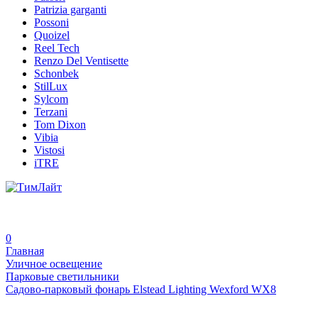
Patrizia garganti
Possoni
Quoizel
Reel Tech
Renzo Del Ventisette
Schonbek
StilLux
Sylcom
Terzani
Tom Dixon
Vibia
Vistosi
iTRE
0
Главная
Уличное освещение
Парковые светильники
Садово-парковый фонарь Elstead Lighting Wexford WX8