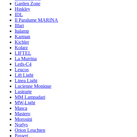
Garden Zone
Hinkley
IDL
Il Paralume MARINA
Ilfari
Italamp
Karman
Kichler
Kolarz
LIFTEL
La Murrina
Leds-C4
Leucos
Lift Light
Linea Light
Lucienne Monique
Lustrarte
MM Lampadari
MW-Light
Masca
Masiero
Morosini
Norlys
Orion Leuchten
Passeri