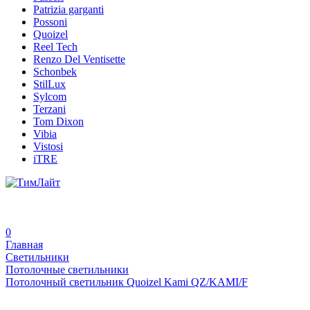
Patrizia garganti
Possoni
Quoizel
Reel Tech
Renzo Del Ventisette
Schonbek
StilLux
Sylcom
Terzani
Tom Dixon
Vibia
Vistosi
iTRE
0
Главная
Светильники
Потолочные светильники
Потолочный светильник Quoizel Kami QZ/KAMI/F