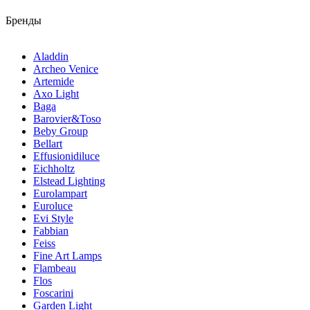
Бренды
Aladdin
Archeo Venice
Artemide
Axo Light
Baga
Barovier&Toso
Beby Group
Bellart
Effusionidiluce
Eichholtz
Elstead Lighting
Eurolampart
Euroluce
Evi Style
Fabbian
Feiss
Fine Art Lamps
Flambeau
Flos
Foscarini
Garden Light