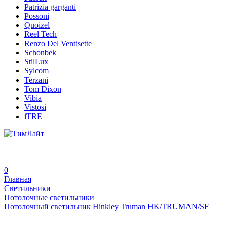
Patrizia garganti
Possoni
Quoizel
Reel Tech
Renzo Del Ventisette
Schonbek
StilLux
Sylcom
Terzani
Tom Dixon
Vibia
Vistosi
iTRE
0
Главная
Светильники
Потолочные светильники
Потолочный светильник Hinkley Truman HK/TRUMAN/SF