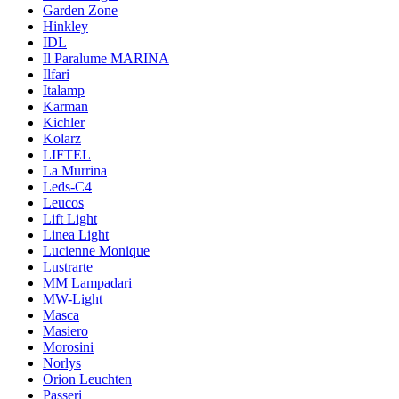
Garden Zone
Hinkley
IDL
Il Paralume MARINA
Ilfari
Italamp
Karman
Kichler
Kolarz
LIFTEL
La Murrina
Leds-C4
Leucos
Lift Light
Linea Light
Lucienne Monique
Lustrarte
MM Lampadari
MW-Light
Masca
Masiero
Morosini
Norlys
Orion Leuchten
Passeri