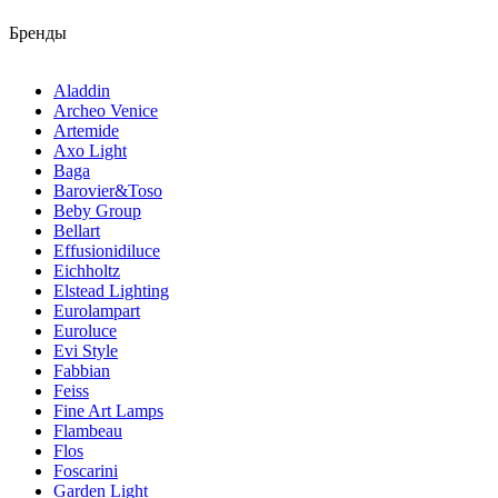
Бренды
Aladdin
Archeo Venice
Artemide
Axo Light
Baga
Barovier&Toso
Beby Group
Bellart
Effusionidiluce
Eichholtz
Elstead Lighting
Eurolampart
Euroluce
Evi Style
Fabbian
Feiss
Fine Art Lamps
Flambeau
Flos
Foscarini
Garden Light