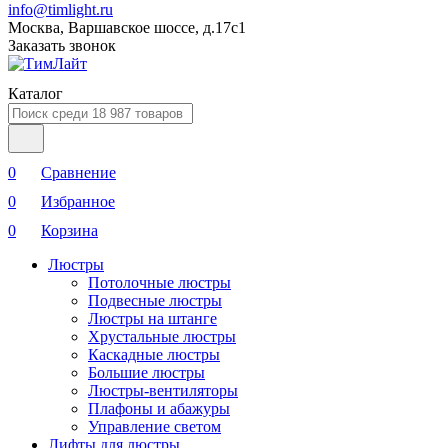
info@timlight.ru
Москва, Варшавское шоссе, д.17c1
Заказать звонок
Каталог
0
Сравнение
0
Избранное
0
Корзина
Люстры
Потолочные люстры
Подвесные люстры
Люстры на штанге
Хрустальные люстры
Каскадные люстры
Большие люстры
Люстры-вентиляторы
Плафоны и абажуры
Управление светом
Лифты для люстры