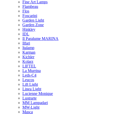
Fine Art Lamps
Flambeau
Flos
Foscarini
Garden Light
Garden Zone
Hinkley
IDL
Il Paralume MARINA
Ilfari
Italamp
Karman
Kichler
Kolarz
LIFTEL
La Murrina
Leds-C4
Leucos
Lift Light
Linea Light
Lucienne Monique
Lustrarte
MM Lampadari
MW-Light
Masca