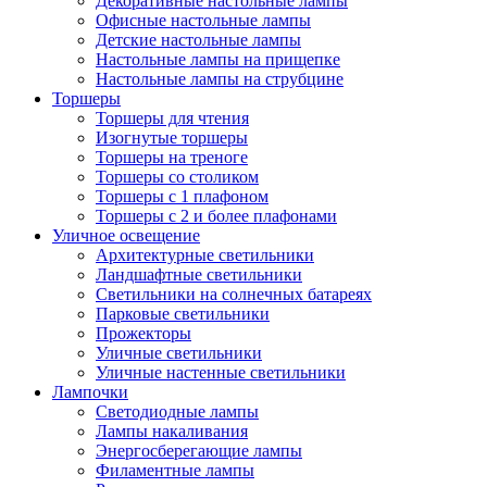
Декоративные настольные лампы
Офисные настольные лампы
Детские настольные лампы
Настольные лампы на прищепке
Настольные лампы на струбцине
Торшеры
Торшеры для чтения
Изогнутые торшеры
Торшеры на треноге
Торшеры со столиком
Торшеры с 1 плафоном
Торшеры с 2 и более плафонами
Уличное освещение
Архитектурные светильники
Ландшафтные светильники
Светильники на солнечных батареях
Парковые светильники
Прожекторы
Уличные светильники
Уличные настенные светильники
Лампочки
Светодиодные лампы
Лампы накаливания
Энергосберегающие лампы
Филаментные лампы