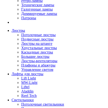
Ретро-лампы
Технические лампы
Галогенные лампы
Диммируемые лампы
Патроны
Люстры
Потолочные люстры
Подвесные люстры
Люстры на штанге
Хрустальные люстры
Каскадные люстры
Большие люстры
Люстры-вентиляторы
Плафоны и абажуры
Управление светом
Лифты для люстры
Lift Light
MW-Light
Liftel
Aladdin
Reel Tech
Светильники
Потолочные светильники