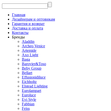
Главная
Дизайнерам и оптовикам
Гарантия и возврат
Доставка и оплата
Контакты
Бренды
Aladdin
Archeo Venice
Artemide
Axo Light
Baga
Barovier&Toso
Beby Group
Bellart
Effusionidiluce
Eichholtz
Elstead Lighting
Eurolampart
Euroluce
Evi Style
Fabbian
Feiss