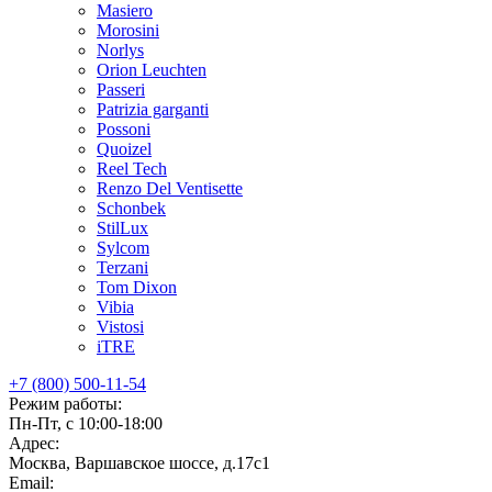
Masiero
Morosini
Norlys
Orion Leuchten
Passeri
Patrizia garganti
Possoni
Quoizel
Reel Tech
Renzo Del Ventisette
Schonbek
StilLux
Sylcom
Terzani
Tom Dixon
Vibia
Vistosi
iTRE
+7 (800) 500-11-54
Режим работы:
Пн-Пт, с 10:00-18:00
Адрес:
Москва, Варшавское шоссе, д.17c1
Email: