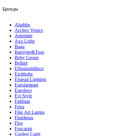
Бренды
Aladdin
Archeo Venice
Artemide
Axo Light
Baga
Barovier&Toso
Beby Group
Bellart
Effusionidiluce
Eichholtz
Elstead Lighting
Eurolampart
Euroluce
Evi Style
Fabbian
Feiss
Fine Art Lamps
Flambeau
Flos
Foscarini
Garden Light