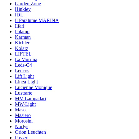
Garden Zone
Hinkley
IDL
Il Paralume MARINA
Ilfari
Italamp
Karman
Kichler
Kolarz
LIFTEL
La Murrina
Leds-C4
Leucos
Lift Light
Linea Light
Lucienne Monique
Lustrarte
MM Lampadari
MW-Light
Masca
Masiero
Morosini
Norlys
Orion Leuchten
Passeri