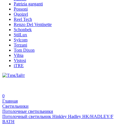
Patrizia garganti
Possoni
Quoizel
Reel Tech
Renzo Del Ventisette
Schonbek
StilLux
Sylcom
Terzani
Tom Dixon
Vibia
Vistosi
iTRE
0
Главная
Светильники
Потолочные светильники
Потолочный светильник Hinkley Hadley HK/HADLEY/F
BATH