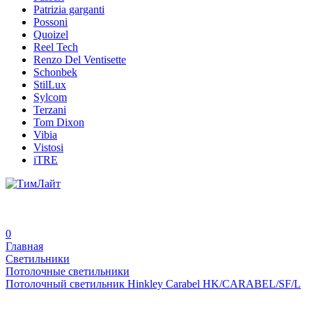
Patrizia garganti
Possoni
Quoizel
Reel Tech
Renzo Del Ventisette
Schonbek
StilLux
Sylcom
Terzani
Tom Dixon
Vibia
Vistosi
iTRE
0
Главная
Светильники
Потолочные светильники
Потолочный светильник Hinkley Carabel HK/CARABEL/SF/L