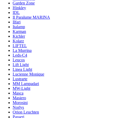
Garden Zone
Hinkley
IDL
Il Paralume MARINA
Ilfari
Italamp
Karman
Kichler
Kolarz
LIFTEL
La Murrina
Leds-C4
Leucos
Lift Light
Linea Light
Lucienne Monique
Lustrarte
MM Lampadari
MW-Light
Masca
Masiero
Morosini
Norlys
Orion Leuchten
Passeri