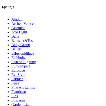
Бренды
Aladdin
Archeo Venice
Artemide
Axo Light
Baga
Barovier&Toso
Beby Group
Bellart
Effusionidiluce
Eichholtz
Elstead Lighting
Eurolampart
Euroluce
Evi Style
Fabbian
Feiss
Fine Art Lamps
Flambeau
Flos
Foscarini
Garden Light