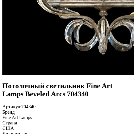
Потолочный светильник Fine Art
Lamps Beveled Arcs 704340
Артикул:
704340
Бренд
Fine Art Lamps
Страна
США
Диаметр, см