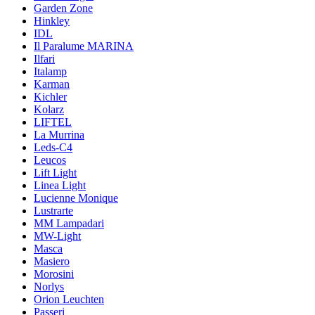
Garden Zone
Hinkley
IDL
Il Paralume MARINA
Ilfari
Italamp
Karman
Kichler
Kolarz
LIFTEL
La Murrina
Leds-C4
Leucos
Lift Light
Linea Light
Lucienne Monique
Lustrarte
MM Lampadari
MW-Light
Masca
Masiero
Morosini
Norlys
Orion Leuchten
Passeri