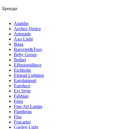
Бренды
Aladdin
Archeo Venice
Artemide
Axo Light
Baga
Barovier&Toso
Beby Group
Bellart
Effusionidiluce
Eichholtz
Elstead Lighting
Eurolampart
Euroluce
Evi Style
Fabbian
Feiss
Fine Art Lamps
Flambeau
Flos
Foscarini
Garden Light