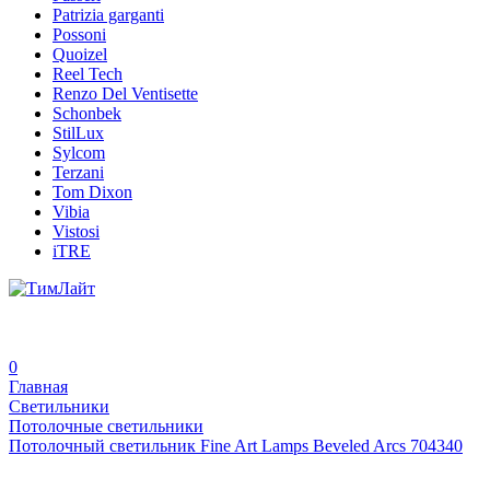
Patrizia garganti
Possoni
Quoizel
Reel Tech
Renzo Del Ventisette
Schonbek
StilLux
Sylcom
Terzani
Tom Dixon
Vibia
Vistosi
iTRE
0
Главная
Светильники
Потолочные светильники
Потолочный светильник Fine Art Lamps Beveled Arcs 704340