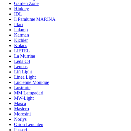
Garden Zone
Hinkley
IDL
Il Paralume MARINA
Ilfari
Italamp
Karman
Kichler
Kolarz
LIFTEL
La Murrina
Leds-C4
Leucos
Lift Light
Linea Light
Lucienne Monique
Lustrarte
MM Lampadari
MW-Light
Masca
Masiero
Morosini
Norlys
Orion Leuchten
Passeri