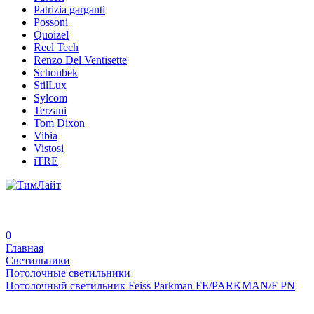
Patrizia garganti
Possoni
Quoizel
Reel Tech
Renzo Del Ventisette
Schonbek
StilLux
Sylcom
Terzani
Tom Dixon
Vibia
Vistosi
iTRE
0
Главная
Светильники
Потолочные светильники
Потолочный светильник Feiss Parkman FE/PARKMAN/F PN