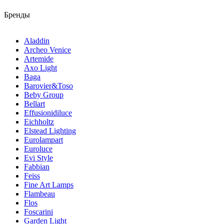
Бренды
Aladdin
Archeo Venice
Artemide
Axo Light
Baga
Barovier&Toso
Beby Group
Bellart
Effusionidiluce
Eichholtz
Elstead Lighting
Eurolampart
Euroluce
Evi Style
Fabbian
Feiss
Fine Art Lamps
Flambeau
Flos
Foscarini
Garden Light