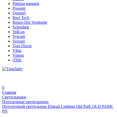
Patrizia garganti
Possoni
Quoizel
Reel Tech
Renzo Del Ventisette
Schonbek
StilLux
Sylcom
Terzani
Tom Dixon
Vibia
Vistosi
iTRE
0
Главная
Светильники
Потолочные светильники
Потолочный светильник Elstead Lighting Old Park OLD PARK
PN