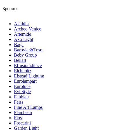
Бренды
Aladdin
Archeo Venice
Artemide
Axo Light
Baga
Barovier&Toso
Beby Group
Bellart
Effusionidiluce
Eichholtz
Elstead Lighting
Eurolampart
Euroluce
Evi Style
Fabbian
Feiss
Fine Art Lamps
Flambeau
Flos
Foscarini
Garden Light