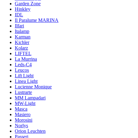
Garden Zone
Hinkley
IDL
Il Paralume MARINA
Ilfari
Italamp
Karman
Kichler
Kolarz
LIFTEL
La Murrina
Leds-C4
Leucos
Lift Light
Linea Light
Lucienne Monique
Lustrarte
MM Lampadari
MW-Light
Masca
Masiero
Morosini
Norlys
Orion Leuchten
Passeri