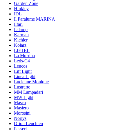
Garden Zone
Hinkley
IDL
Il Paralume MARINA
Ilfari
Italamp
Karman
Kichler
Kolarz
LIFTEL
La Murrina
Leds-C4
Leucos
Lift Light
Linea Light
Lucienne Monique
Lustrarte
MM Lampadari
MW-Light
Masca
Masiero
Morosini
Norlys
Orion Leuchten
Passeri