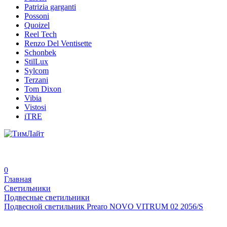
Patrizia garganti
Possoni
Quoizel
Reel Tech
Renzo Del Ventisette
Schonbek
StilLux
Sylcom
Terzani
Tom Dixon
Vibia
Vistosi
iTRE
0
Главная
Светильники
Подвесные светильники
Подвесной светильник Prearo NOVO VITRUM 02 2056/S