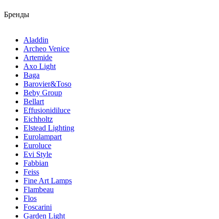
Бренды
Aladdin
Archeo Venice
Artemide
Axo Light
Baga
Barovier&Toso
Beby Group
Bellart
Effusionidiluce
Eichholtz
Elstead Lighting
Eurolampart
Euroluce
Evi Style
Fabbian
Feiss
Fine Art Lamps
Flambeau
Flos
Foscarini
Garden Light