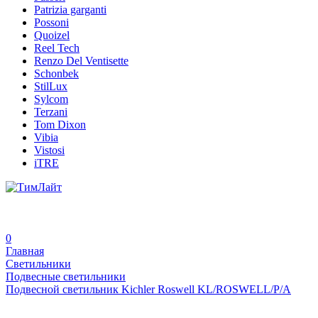
Patrizia garganti
Possoni
Quoizel
Reel Tech
Renzo Del Ventisette
Schonbek
StilLux
Sylcom
Terzani
Tom Dixon
Vibia
Vistosi
iTRE
0
Главная
Светильники
Подвесные светильники
Подвесной светильник Kichler Roswell KL/ROSWELL/P/A