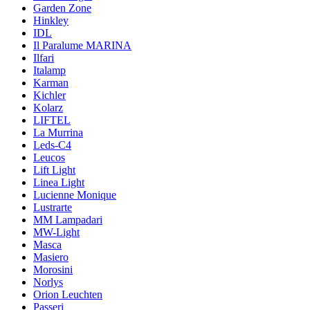
Garden Zone
Hinkley
IDL
Il Paralume MARINA
Ilfari
Italamp
Karman
Kichler
Kolarz
LIFTEL
La Murrina
Leds-C4
Leucos
Lift Light
Linea Light
Lucienne Monique
Lustrarte
MM Lampadari
MW-Light
Masca
Masiero
Morosini
Norlys
Orion Leuchten
Passeri