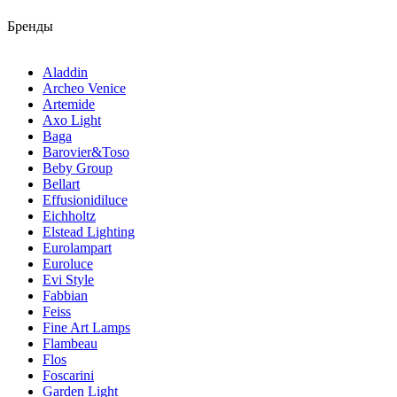
Бренды
Aladdin
Archeo Venice
Artemide
Axo Light
Baga
Barovier&Toso
Beby Group
Bellart
Effusionidiluce
Eichholtz
Elstead Lighting
Eurolampart
Euroluce
Evi Style
Fabbian
Feiss
Fine Art Lamps
Flambeau
Flos
Foscarini
Garden Light